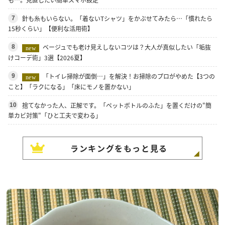
針も糸もいらない。「着ないTシャツ」をかぶせてみたら…「慣れたら
7
15秒くらい」【便利な活用術】
ベージュでも老け見えしないコツは？大人が真似したい「垢抜
8
new
けコーデ術」3選【2026夏】
「トイレ掃除が面倒…」を解決！お掃除のプロがやめた【3つの
9
new
こと】「ラクになる」「床にモノを置かない」
捨てなかった人、正解です。「ペットボトルのふた」を置くだけの"簡
10
単カビ対策"「ひと工夫で変わる」
ランキングをもっと見る