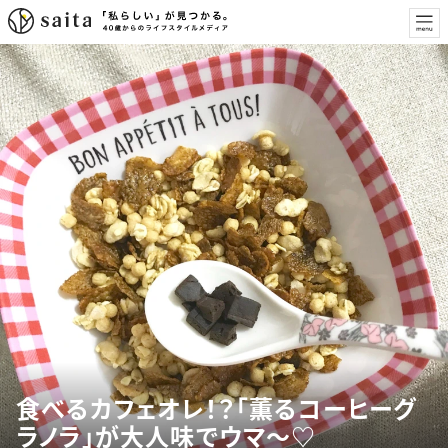
食べるカフェオレ！？「薫るコーヒーグ
ラノラ」が大人味でウマ〜♡