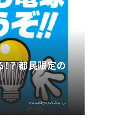
！？ 都民限定の
www.tokyo-co2down.jp