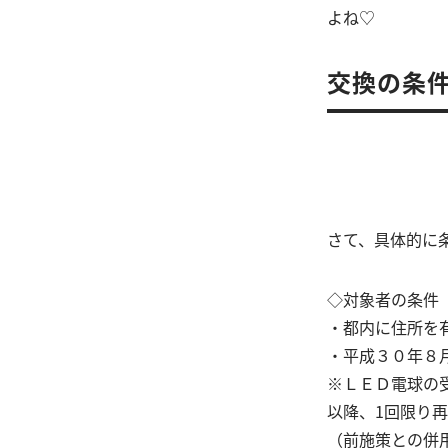
よね♡
交換の条件
さて、具体的に
◇対象者の条件
・都内に住所を
・平成３０年８
※ＬＥＤ電球の
以降、1回限り
（前施策との併