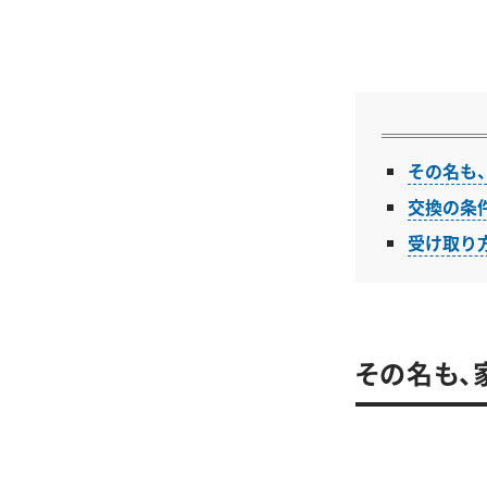
その名も
交換の条
受け取り
その名も、