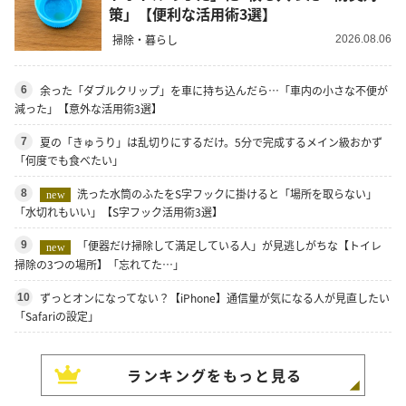
策」【便利な活用術3選】
掃除・暮らし
2026.08.06
余った「ダブルクリップ」を車に持ち込んだら…「車内の小さな不便が
6
減った」【意外な活用術3選】
夏の「きゅうり」は乱切りにするだけ。5分で完成するメイン級おかず
7
「何度でも食べたい」
洗った水筒のふたをS字フックに掛けると「場所を取らない」
8
new
「水切れもいい」【S字フック活用術3選】
「便器だけ掃除して満足している人」が見逃しがちな【トイレ
9
new
掃除の3つの場所】「忘れてた…」
ずっとオンになってない？【iPhone】通信量が気になる人が見直したい
10
「Safariの設定」
ランキングをもっと見る