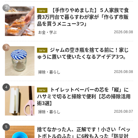
2
【手作りやめました】５人家族で食
new
費3万円台で暮らすわが家が「作らず市販
品を買うメニュー3つ」
お金・学ぶ
2026.08.08
3
ジャムの空き瓶を捨てる前に！家じ
new
ゅうに置いて使いたくなるアイデア3つ。
掃除・暮らし
2026.08.08
4
トイレットペーパーの芯を「縦」に
new
ハサミで切ると掃除で便利【芯の掃除活用
術3選】
掃除・暮らし
2026.08.07
5
捨てなかった人、正解です！小さい「ペッ
トボトルのふた」に6枚も入った「防災対