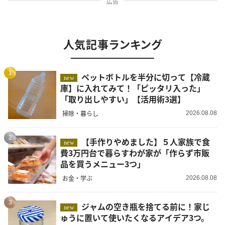
広告
人気記事ランキング
1
ペットボトルを半分に切って【冷蔵
new
庫】に入れてみて！「ピッタリ入った」
「取り出しやすい」【活用術3選】
掃除・暮らし
2026.08.08
2
【手作りやめました】５人家族で食
new
費3万円台で暮らすわが家が「作らず市販
品を買うメニュー3つ」
お金・学ぶ
2026.08.08
3
ジャムの空き瓶を捨てる前に！家じ
new
ゅうに置いて使いたくなるアイデア3つ。