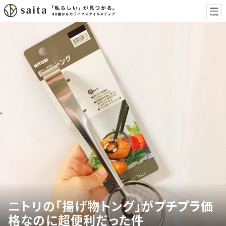
ニトリの「揚げ物トング」がプチプラ価
格なのに超便利だった件