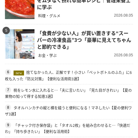
に学ぶ
料理・グルメ
2026.08.05
5
「食費が少ない人」が買い置きする“スー
パーの冷凍食品”3つ「豪華に見えてちゃん
と節約できる」
お金・学ぶ
2026.08.05
捨てなかった人、正解です！小さい「ペットボトルのふた」に6
6
new
枚も入った「防災対策」【便利な活用術3選】
桃をレモン水に入れると…「夫に言いたい」「見た目がきれい」【夏の
7
果物の知って得する知恵3選】
タオルハンカチの縦と横を縫うと便利になる！マネしたい【夏の便利ワ
8
ザ3選】
「チャック付き保存袋」と「タオル2枚」を組み合わせると…「快適だ
9
わ」「持ち歩きたい」【便利な活用術】