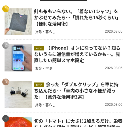
1
針も糸もいらない。「着ないTシャツ」を
かぶせてみたら…「慣れたら15秒くらい」
【便利な活用術】
掃除・暮らし
2026.08.05
2
【iPhone】オンになってない？知ら
new
ないうちに通信量が増えているかも…。見
直したい簡単スマホ設定
お金・学ぶ
2026.08.06
3
余った「ダブルクリップ」を車に持
new
ち込んだら…「車内の小さな不便が減っ
た」【意外な活用術3選】
掃除・暮らし
2026.08.06
4
旬の「トマト」に大さじ2加えるだけ。栄養
をムダなく摂れる簡単レシピ｜管理栄養士