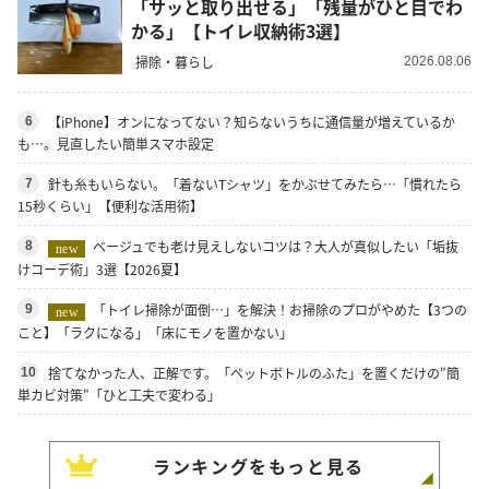
「サッと取り出せる」「残量がひと目でわ
かる」【トイレ収納術3選】
掃除・暮らし
2026.08.06
【iPhone】オンになってない？知らないうちに通信量が増えているか
6
も…。見直したい簡単スマホ設定
針も糸もいらない。「着ないTシャツ」をかぶせてみたら…「慣れたら
7
15秒くらい」【便利な活用術】
ベージュでも老け見えしないコツは？大人が真似したい「垢抜
8
new
けコーデ術」3選【2026夏】
「トイレ掃除が面倒…」を解決！お掃除のプロがやめた【3つの
9
new
こと】「ラクになる」「床にモノを置かない」
捨てなかった人、正解です。「ペットボトルのふた」を置くだけの"簡
10
単カビ対策"「ひと工夫で変わる」
ランキングをもっと見る