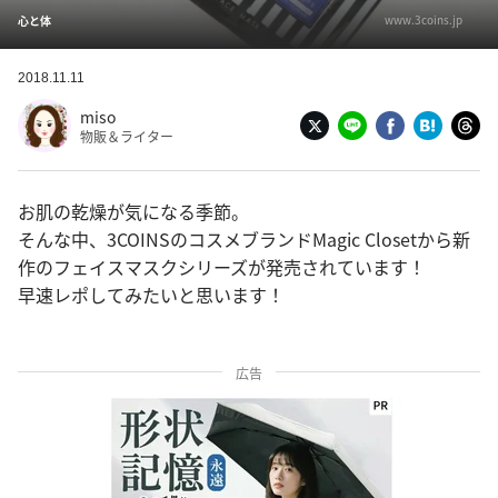
www.3coins.jp
心と体
2018.11.11
miso
物販＆ライター
お肌の乾燥が気になる季節。
そんな中、3COINSのコスメブランドMagic Closetから新
作のフェイスマスクシリーズが発売されています！
早速レポしてみたいと思います！
広告