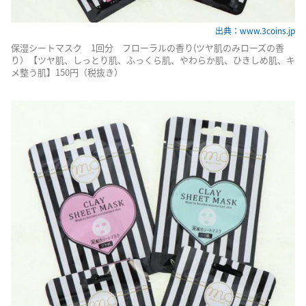
出典：www.3coins.jp
保湿シートマスク 1回分 フローラルの香り(ツヤ肌のみローズの香
り）【ツヤ肌、しっとり肌、ふっくら肌、やわらか肌、ひきしめ肌、キ
メ整う肌】150円（税抜き）