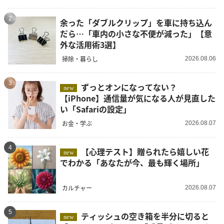
2
余った「ダブルクリップ」を車に持ち込ん
だら…「車内の小さな不便が減った」【意
外な活用術3選】
掃除・暮らし
2026.08.06
3
ずっとオンになってない？
new
【iPhone】通信量が気になる人が見直した
い「Safariの設定」
お金・学ぶ
2026.08.07
4
【心理テスト】贈られたら嬉しい花
new
でわかる「あなたが今、最も輝く場所」
カルチャー
2026.08.07
5
ティッシュの空き箱を半分に切ると
new