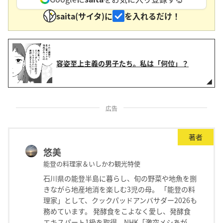
saita(サイタ)に
を入れるだけ！
容姿至上主義の男子たち。私は「何位」？
広告
著者
悠美
能登の料理家＆いしかわ観光特使
石川県の能登半島に暮らし、旬の野菜や地魚を捌
きながら地産地消を楽しむ3児の母。 「能登の料
理家」として、クックパッドアンバサダー2026も
務めています。 発酵食をこよなく愛し、発酵食
エキスパート1級を取得。NHK「激突メシあが