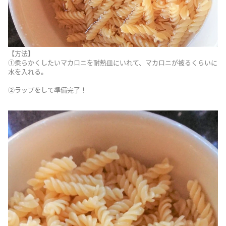
【方法】
①柔らかくしたいマカロニを耐熱皿にいれて、マカロニが被るくらいに
水を入れる。
②ラップをして準備完了！