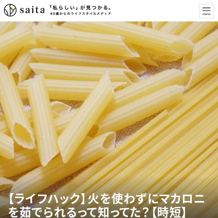
【ライフハック】火を使わずにマカロニ
を茹でられるって知ってた？【時短】