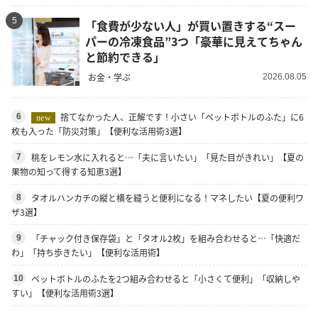
5
「食費が少ない人」が買い置きする“スー
パーの冷凍食品”3つ「豪華に見えてちゃん
と節約できる」
お金・学ぶ
2026.08.05
捨てなかった人、正解です！小さい「ペットボトルのふた」に6
6
new
枚も入った「防災対策」【便利な活用術3選】
桃をレモン水に入れると…「夫に言いたい」「見た目がきれい」【夏の
7
果物の知って得する知恵3選】
タオルハンカチの縦と横を縫うと便利になる！マネしたい【夏の便利ワ
8
ザ3選】
「チャック付き保存袋」と「タオル2枚」を組み合わせると…「快適だ
9
わ」「持ち歩きたい」【便利な活用術】
ペットボトルのふたを2つ組み合わせると「小さくて便利」「収納しや
10
すい」【便利な活用術3選】