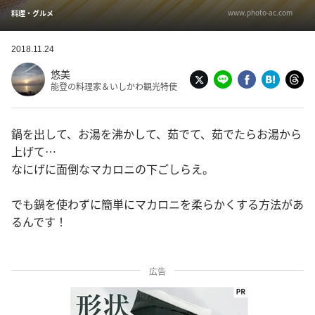
www.photo-ac.com
料理・グルメ
2018.11.24
悠美
能登の料理家＆いしかわ観光特使
鍋を出して、お湯を沸かして、茹でて、茹でたらお湯から
上げて…
なにげに面倒なマカロニの下ごしらえ。
でも鍋を使わずに簡単にマカロニを柔らかくする方法があ
るんです！
広告