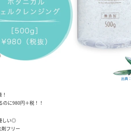
出典：w
量！
いるのに980円＋税！！
優しい◎
性剤フリー