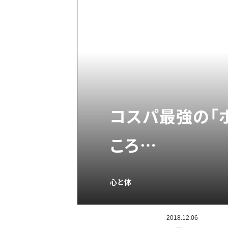
コスパ最強の「
ころ…
心と体
2018.12.06