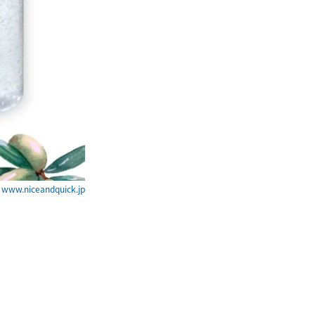
ww.niceandquick.jp