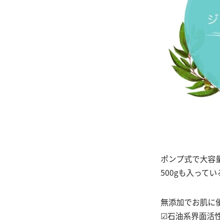
ポンプ式で大容
500gも入って
無添加でお肌に
☑︎石油系界面活