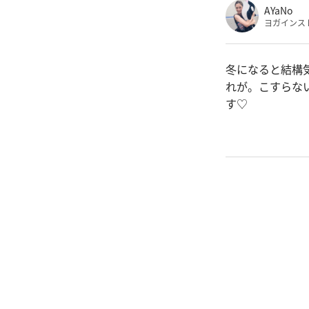
AYaNo
ヨガインス
冬になると結構
れが。こすらな
す♡