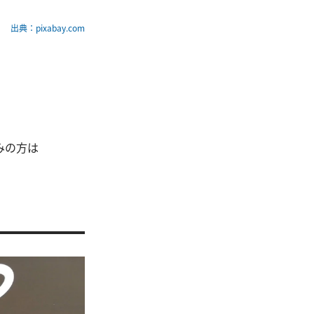
出典：pixabay.com
。
みの方は