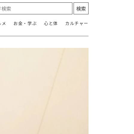
ルメ
お金・学ぶ
心と体
カルチャー