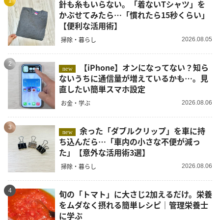
1
針も糸もいらない。「着ないTシャツ」を
かぶせてみたら…「慣れたら15秒くらい」
【便利な活用術】
掃除・暮らし
2026.08.05
2
【iPhone】オンになってない？知ら
new
ないうちに通信量が増えているかも…。見
直したい簡単スマホ設定
お金・学ぶ
2026.08.06
3
余った「ダブルクリップ」を車に持
new
ち込んだら…「車内の小さな不便が減っ
た」【意外な活用術3選】
掃除・暮らし
2026.08.06
4
旬の「トマト」に大さじ2加えるだけ。栄養
をムダなく摂れる簡単レシピ｜管理栄養士
に学ぶ