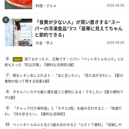
料理・グルメ
2026.08.05
5
「食費が少ない人」が買い置きする“スー
パーの冷凍食品”3つ「豪華に見えてちゃん
と節約できる」
お金・学ぶ
2026.08.05
捨てなかった人、正解です！小さい「ペットボトルのふた」に6
6
new
枚も入った「防災対策」【便利な活用術3選】
桃をレモン水に入れると…「夫に言いたい」「見た目がきれい」【夏の
7
果物の知って得する知恵3選】
タオルハンカチの縦と横を縫うと便利になる！マネしたい【夏の便利ワ
8
ザ3選】
「チャック付き保存袋」と「タオル2枚」を組み合わせると…「快適だ
9
わ」「持ち歩きたい」【便利な活用術】
ペットボトルのふたを2つ組み合わせると「小さくて便利」「収納しや
10