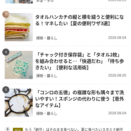
お金・学ぶ
2026.08.05
3
タオルハンカチの縦と横を縫うと便利にな
る！マネしたい【夏の便利ワザ3選】
掃除・暮らし
2026.08.04
4
「チャック付き保存袋」と「タオル2枚」
を組み合わせると…「快適だわ」「持ち歩
きたい」【便利な活用術】
掃除・暮らし
2026.08.05
5
「コンロの五徳」の複雑な形も隅々まで洗
いやすい！スポンジの代わりに使う【意外
なアイテム】
掃除・暮らし
2026.08.04
もう「納豆」はそのまま食べない。夏に食べたいスタミナ納豆
6
new