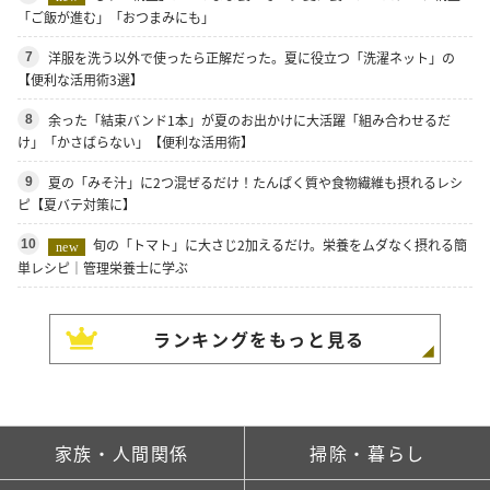
「ご飯が進む」「おつまみにも」
洋服を洗う以外で使ったら正解だった。夏に役立つ「洗濯ネット」の
7
【便利な活用術3選】
余った「結束バンド1本」が夏のお出かけに大活躍「組み合わせるだ
8
け」「かさばらない」【便利な活用術】
夏の「みそ汁」に2つ混ぜるだけ！たんぱく質や食物繊維も摂れるレシ
9
ピ【夏バテ対策に】
旬の「トマト」に大さじ2加えるだけ。栄養をムダなく摂れる簡
10
new
単レシピ｜管理栄養士に学ぶ
ランキングをもっと見る
家族・人間関係
掃除・暮らし