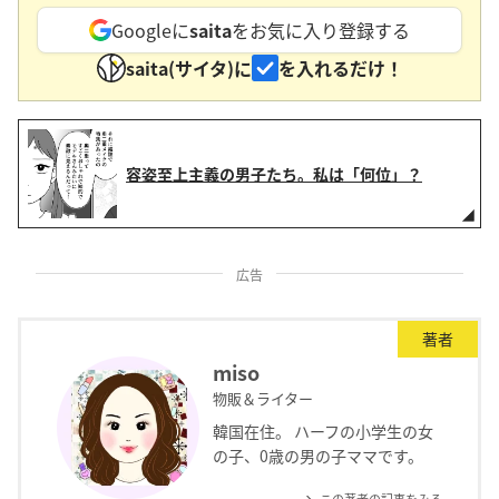
Googleに
saita
をお気に入り登録する
saita(サイタ)に
を入れるだけ！
容姿至上主義の男子たち。私は「何位」？
広告
著者
miso
物販＆ライター
韓国在住。 ハーフの小学生の女
の子、0歳の男の子ママです。