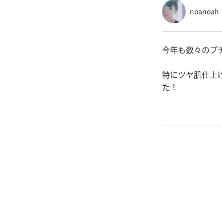
noanoah
今年も数々のプ
特にツヤ肌仕上
た！