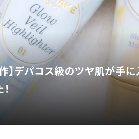
新作】デパコス級のツヤ肌が手に
た！