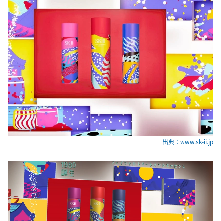
出典：www.sk-ii.jp