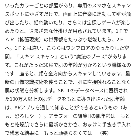
いったカラーごとの部屋があり、専用のスマホをスキャン
スポットにかざすだけで、画面上に音楽に連動して壁が飛
び出したり、揺れ動いたり、さらには宝探しゲームが楽し
めたりと、さまざまな仕掛けが用意されています。1Ｆで
ＡＲ（拡張現実）の世界観をたっぷり堪能したら、2Ｆ
へ。1Ｆとは違い、こちらはワンフロアのゆったりした空
間。「スキン スキャン」という‶魔法のブース″がありま
す。これがたった30秒で肌の年齢が分かるという機械なの
です！座ると、顔を全方向からスキャンしていきます。最
新の画像認識技術を使うことで、肌に直接触れることなく
肌の状態を分析します。SK-Ⅱのデータベースに蓄積され
た100万人以上の肌データをもとに導き出された肌年齢
は、ARアプリを通して知ることができるというもの（あ
ぁ、恐ろしや…）。アラフォーの編集Hの肌年齢は…もと
もと乾燥肌でさらに最新かさかさ、おまけに手抜き手入れ
で残念な結果に…もっと頑張らなくては…（笑）