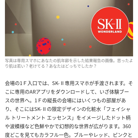
写真は専用スマホにあなたの肌年齢を示した結果報告の画像。思ったよ
り肌は若い？老けてる？あなたはどっちでしたか？
会場の1Ｆ入口では、SK-Ⅱ専用スマホが手渡されます。そ
こに専用のARアプリをダウンロードして、いざ体験ブー
スの世界へ。1Ｆの縦長の会場にはいくつもの部屋があ
り、そこにはSK-Ⅱの限定デザインの化粧水「フェイシャ
ル トリートメント エッセンス」をイメージしたドット柄
や波模様など色鮮やかで幻想的な世界が広がります。360
度どこを見てもカラフル一色。ブルーやレッド、ピンクと