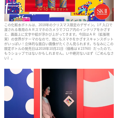
この化粧水ボトルは、2018年のクリスマス限定のデザイン。1Ｆ入口で
渡される専用のＡＲスマホのカメラでフロア内のインテリアをかざす
と、画面上に文字や絵が浮かび上がってきます。今回はＡＲ（拡張現
実）の世界がテーマのなので、他にもスマホをかざすスキャンスポット
がいっぱい！立体的な面白い画像がたくさん見られます。ちなみにこの
限定ボトルの発売日は2018年10月21日（価格は￥23760）だったので、
もうショップではないかもしれません。いや絶対ないはず（ごめんなさ
い）。