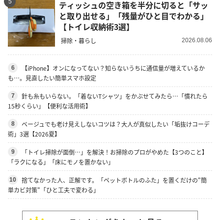
5
ティッシュの空き箱を半分に切ると「サッ
と取り出せる」「残量がひと目でわかる」
【トイレ収納術3選】
掃除・暮らし
2026.08.06
【iPhone】オンになってない？知らないうちに通信量が増えているか
6
も…。見直したい簡単スマホ設定
針も糸もいらない。「着ないTシャツ」をかぶせてみたら…「慣れたら
7
15秒くらい」【便利な活用術】
ベージュでも老け見えしないコツは？大人が真似したい「垢抜けコーデ
8
術」3選【2026夏】
「トイレ掃除が面倒…」を解決！お掃除のプロがやめた【3つのこと】
9
「ラクになる」「床にモノを置かない」
捨てなかった人、正解です。「ペットボトルのふた」を置くだけの"簡
10
単カビ対策"「ひと工夫で変わる」