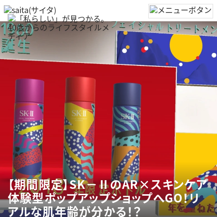
【期間限定】SK－ⅡのAR×スキンケア
体験型ポップアップショップへGO！リ
アルな肌年齢が分かる！？