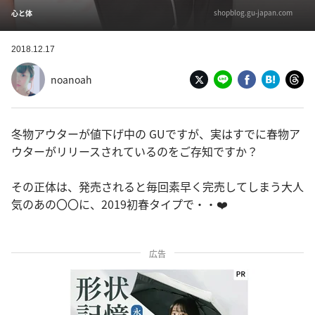
shopblog.gu-japan.com
心と体
2018.12.17
noanoah
冬物アウターが値下げ中の GUですが、実はすでに春物ア
ウターがリリースされているのをご存知ですか？
その正体は、発売されると毎回素早く完売してしまう大人
気のあの〇〇に、2019初春タイプで・・❤️
広告