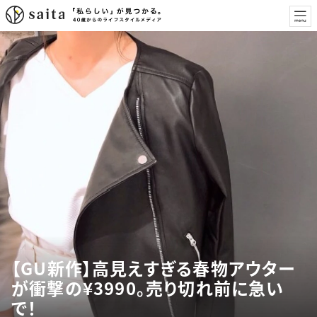
【GU新作】高見えすぎる春物アウター
が衝撃の¥3990。売り切れ前に急い
で！