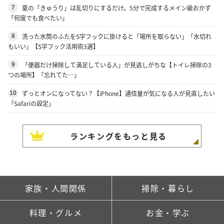
夏の「きゅうり」は乱切りにするだけ。5分で完成するメイン級おかず
7
「何度でも食べたい」
洗った水筒のふたをS字フックに掛けると「場所を取らない」「水切れ
8
もいい」【S字フック活用術3選】
「便器だけ掃除して満足している人」が見逃しがちな【トイレ掃除の3
9
つの場所】「忘れてた…」
ずっとオンになってない？【iPhone】通信量が気になる人が見直したい
10
「Safariの設定」
ランキングをもっと見る
家族・人間関係
掃除・暮らし
料理・グルメ
お金・学ぶ