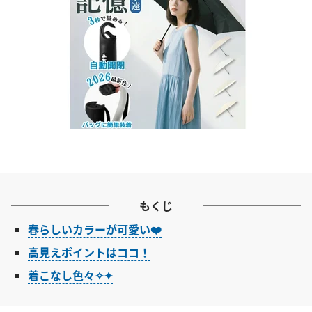
もくじ
春らしいカラーが可愛い❤️
高見えポイントはココ！
着こなし色々✧✦