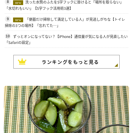
洗った水筒のふたをS字フックに掛けると「場所を取らない」
8
new
「水切れもいい」【S字フック活用術3選】
「便器だけ掃除して満足している人」が見逃しがちな【トイレ
9
new
掃除の3つの場所】「忘れてた…」
ずっとオンになってない？【iPhone】通信量が気になる人が見直したい
10
「Safariの設定」
ランキングをもっと見る