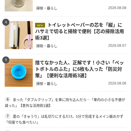
掃除・暮らし
2026.08.08
4
トイレットペーパーの芯を「縦」に
new
ハサミで切ると掃除で便利【芯の掃除活用
術3選】
掃除・暮らし
2026.08.07
5
捨てなかった人、正解です！小さい「ペッ
トボトルのふた」に6枚も入った「防災対
策」【便利な活用術3選】
掃除・暮らし
2026.08.06
余った「ダブルクリップ」を車に持ち込んだら…「車内の小さな不便が
6
減った」【意外な活用術3選】
夏の「きゅうり」は乱切りにするだけ。5分で完成するメイン級おかず
7
「何度でも食べたい」