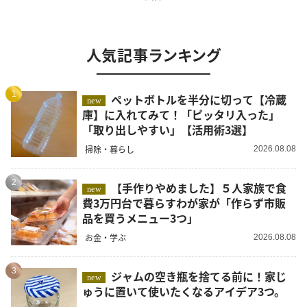
人気記事ランキング
1
ペットボトルを半分に切って【冷蔵
new
庫】に入れてみて！「ピッタリ入った」
「取り出しやすい」【活用術3選】
掃除・暮らし
2026.08.08
2
【手作りやめました】５人家族で食
new
費3万円台で暮らすわが家が「作らず市販
品を買うメニュー3つ」
お金・学ぶ
2026.08.08
3
ジャムの空き瓶を捨てる前に！家じ
new
ゅうに置いて使いたくなるアイデア3つ。