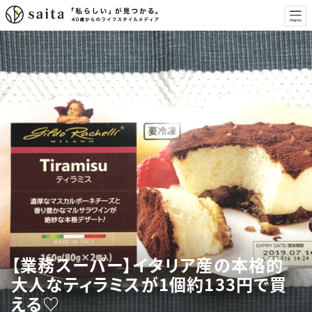
【業務スーパー】イタリア産の本格的
大人なティラミスが1個約133円で買
える♡