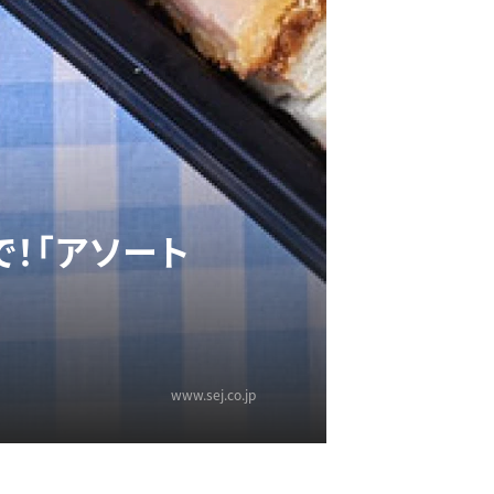
！「アソート
www.sej.co.jp