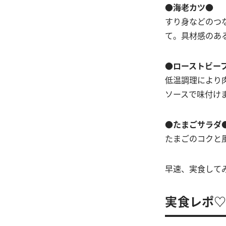
●海老カツ●
すり身などのつ
て。具材感のあ
●ローストビー
低温調理により
ソースで味付け
●たまごサラダ
たまごのコクと
早速、実食して
実食レポ