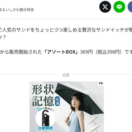
家＆いしかわ観光特使
で人気のサンドをちょっとづつ楽しめる贅沢なサンドイッチが
か？
8日から販売開始された
「アソートBOX」
369円（税込398円）で
広告