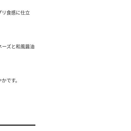
プリ食感に仕立
ネーズと和風醤油
やかです。