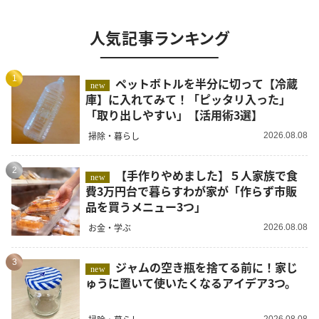
人気記事ランキング
1
ペットボトルを半分に切って【冷蔵
new
庫】に入れてみて！「ピッタリ入った」
「取り出しやすい」【活用術3選】
掃除・暮らし
2026.08.08
2
【手作りやめました】５人家族で食
new
費3万円台で暮らすわが家が「作らず市販
品を買うメニュー3つ」
お金・学ぶ
2026.08.08
3
ジャムの空き瓶を捨てる前に！家じ
new
ゅうに置いて使いたくなるアイデア3つ。
2026.08.08