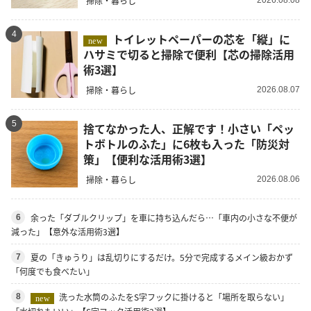
掃除・暮らし
4
トイレットペーパーの芯を「縦」に
new
ハサミで切ると掃除で便利【芯の掃除活用
術3選】
掃除・暮らし
2026.08.07
5
捨てなかった人、正解です！小さい「ペッ
トボトルのふた」に6枚も入った「防災対
策」【便利な活用術3選】
掃除・暮らし
2026.08.06
余った「ダブルクリップ」を車に持ち込んだら…「車内の小さな不便が
6
減った」【意外な活用術3選】
夏の「きゅうり」は乱切りにするだけ。5分で完成するメイン級おかず
7
「何度でも食べたい」
洗った水筒のふたをS字フックに掛けると「場所を取らない」
8
new