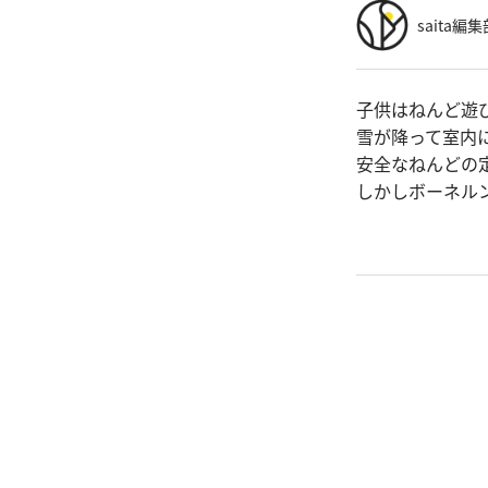
saita編集
子供はねんど遊
雪が降って室内
安全なねんどの
しかしボーネル