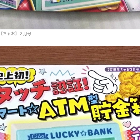
【ちゃお】２月号