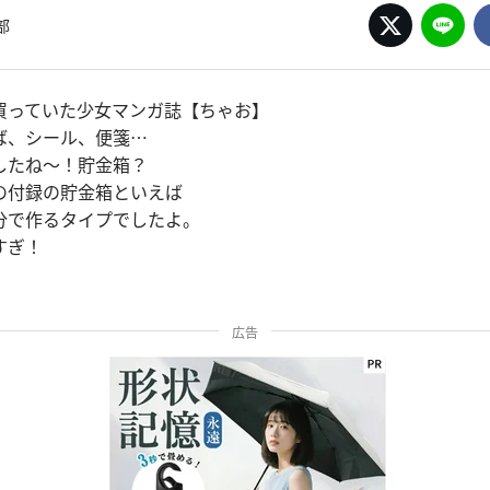
部
買っていた少女マンガ誌【ちゃお】
ば、シール、便箋…
したね～！貯金箱？
の付録の貯金箱といえば
分で作るタイプでしたよ。
すぎ！
広告