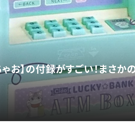
ちゃお】の付録がすごい！まさか