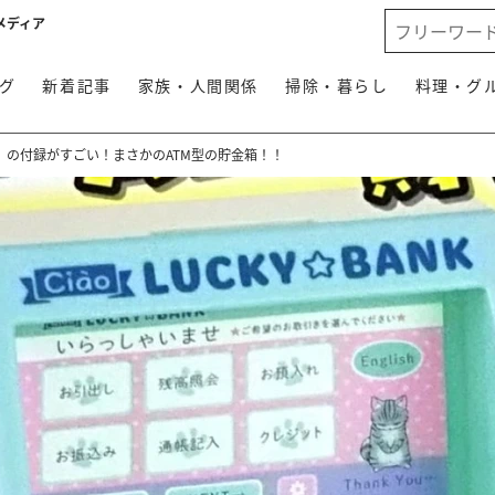
メディア
グ
新着記事
家族・人間関係
掃除・暮らし
料理・グ
】の付録がすごい！まさかのATM型の貯金箱！！