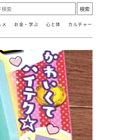
ルメ
お金・学ぶ
心と体
カルチャー