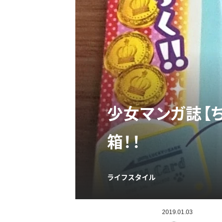
少女マンガ誌【
箱！！
ライフスタイル
2019.01.03