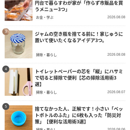
円台で暮らすわが家が「作らず市販品を買
うメニュー3つ」
お金・学ぶ
2026.08.08
3
ジャムの空き瓶を捨てる前に！家じゅうに
置いて使いたくなるアイデア3つ。
掃除・暮らし
2026.08.08
4
トイレットペーパーの芯を「縦」にハサミ
で切ると掃除で便利【芯の掃除活用術3
選】
掃除・暮らし
2026.08.07
5
捨てなかった人、正解です！小さい「ペッ
トボトルのふた」に6枚も入った「防災対
策」【便利な活用術3選】
掃除・暮らし
2026.08.06