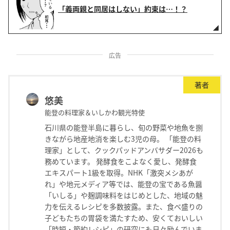
「義両親と同居はしない」約束は…！？
広告
著者
悠美
能登の料理家＆いしかわ観光特使
石川県の能登半島に暮らし、旬の野菜や地魚を捌
きながら地産地消を楽しむ3児の母。 「能登の料
理家」として、クックパッドアンバサダー2026も
務めています。 発酵食をこよなく愛し、発酵食
エキスパート1級を取得。NHK「激突メシあが
れ」や地元メディア等では、能登の宝である魚醤
「いしる」や麹調味料をはじめとした、地域の魅
力を伝えるレシピを多数披露。また、食べ盛りの
子どもたちの胃袋を満たすため、安くておいしい
「時短・節約レシピ」の研究にも日々励んでいま