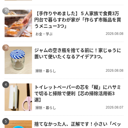
2
【手作りやめました】５人家族で食費3万
円台で暮らすわが家が「作らず市販品を買
うメニュー3つ」
お金・学ぶ
2026.08.08
3
ジャムの空き瓶を捨てる前に！家じゅうに
置いて使いたくなるアイデア3つ。
掃除・暮らし
2026.08.08
4
トイレットペーパーの芯を「縦」にハサミ
で切ると掃除で便利【芯の掃除活用術3
選】
掃除・暮らし
2026.08.07
5
捨てなかった人、正解です！小さい「ペッ