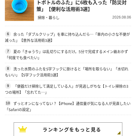
トボトルのふた」に6枚も入った「防災対
策」【便利な活用術3選】
掃除・暮らし
2026.08.06
余った「ダブルクリップ」を車に持ち込んだら…「車内の小さな不便が
6
減った」【意外な活用術3選】
夏の「きゅうり」は乱切りにするだけ。5分で完成するメイン級おかず
7
「何度でも食べたい」
洗った水筒のふたをS字フックに掛けると「場所を取らない」「水切れ
8
もいい」【S字フック活用術3選】
「便器だけ掃除して満足している人」が見逃しがちな【トイレ掃除の3
9
つの場所】「忘れてた…」
ずっとオンになってない？【iPhone】通信量が気になる人が見直したい
10
「Safariの設定」
ランキングをもっと見る