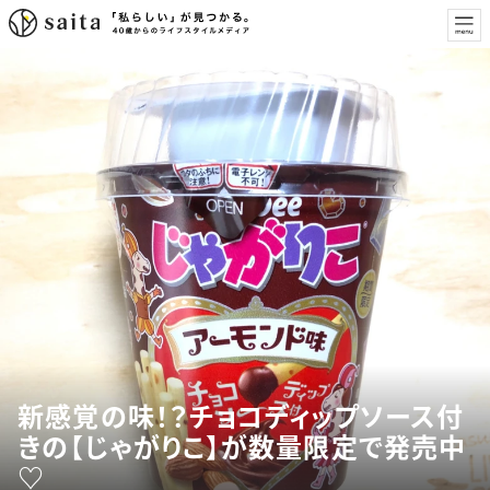
新感覚の味！？チョコディップソース付
きの【じゃがりこ】が数量限定で発売中
♡