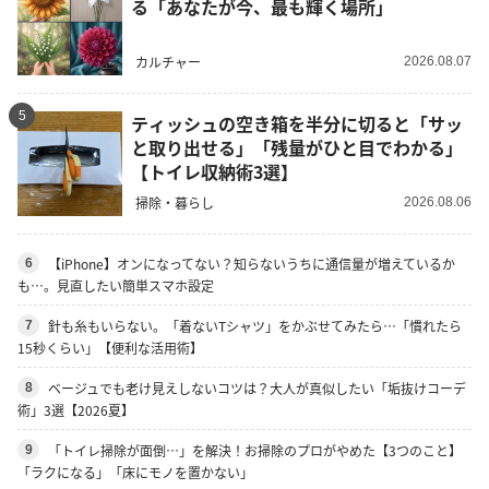
る「あなたが今、最も輝く場所」
カルチャー
2026.08.07
5
ティッシュの空き箱を半分に切ると「サッ
と取り出せる」「残量がひと目でわかる」
【トイレ収納術3選】
掃除・暮らし
2026.08.06
【iPhone】オンになってない？知らないうちに通信量が増えているか
6
も…。見直したい簡単スマホ設定
針も糸もいらない。「着ないTシャツ」をかぶせてみたら…「慣れたら
7
15秒くらい」【便利な活用術】
ベージュでも老け見えしないコツは？大人が真似したい「垢抜けコーデ
8
術」3選【2026夏】
「トイレ掃除が面倒…」を解決！お掃除のプロがやめた【3つのこと】
9
「ラクになる」「床にモノを置かない」