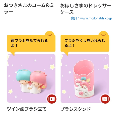
出典：www.mcdonalds.co.jp