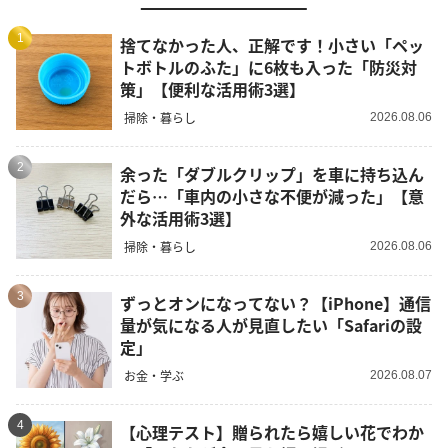
1
捨てなかった人、正解です！小さい「ペッ
トボトルのふた」に6枚も入った「防災対
策」【便利な活用術3選】
掃除・暮らし
2026.08.06
2
余った「ダブルクリップ」を車に持ち込ん
だら…「車内の小さな不便が減った」【意
外な活用術3選】
掃除・暮らし
2026.08.06
3
ずっとオンになってない？【iPhone】通信
量が気になる人が見直したい「Safariの設
定」
お金・学ぶ
2026.08.07
4
【心理テスト】贈られたら嬉しい花でわか