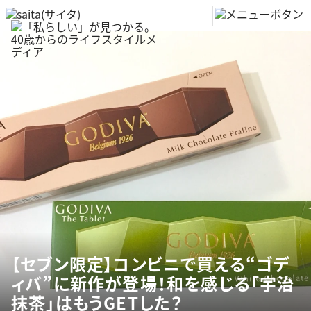
【セブン限定】コンビニで買える“ゴデ
ィバ”に新作が登場！和を感じる「宇治
抹茶」はもうGETした？