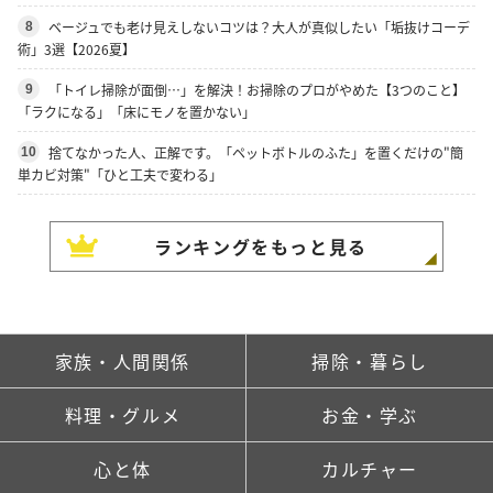
ベージュでも老け見えしないコツは？大人が真似したい「垢抜けコーデ
8
術」3選【2026夏】
「トイレ掃除が面倒…」を解決！お掃除のプロがやめた【3つのこと】
9
「ラクになる」「床にモノを置かない」
捨てなかった人、正解です。「ペットボトルのふた」を置くだけの"簡
10
単カビ対策"「ひと工夫で変わる」
ランキングをもっと見る
家族・人間関係
掃除・暮らし
料理・グルメ
お金・学ぶ
心と体
カルチャー