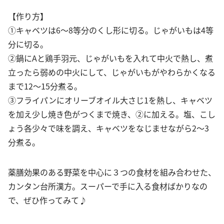
【作り方】
①キャベツは6～8等分のくし形に切る。じゃがいもは4等
分に切る。
②鍋にAと鶏手羽元、じゃがいもを入れて中火で熱し、煮
立ったら弱めの中火にして、じゃがいもがやわらかくなる
まで12～15分煮る。
③フライパンにオリーブオイル大さじ1を熱し、キャベツ
を加え少し焼き色がつくまで焼き、②に加える。塩、こし
ょう各少々で味を調え、キャベツをなじませながら2～3
分煮る。
薬膳効果のある野菜を中心に３つの食材を組み合わせた、
カンタン台所漢方。スーパーで手に入る食材ばかりなの
で、ぜひ作ってみて♪