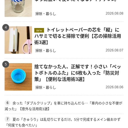
掃除・暮らし
2026.08.08
4
トイレットペーパーの芯を「縦」に
new
ハサミで切ると掃除で便利【芯の掃除活用
術3選】
掃除・暮らし
2026.08.07
5
捨てなかった人、正解です！小さい「ペッ
トボトルのふた」に6枚も入った「防災対
策」【便利な活用術3選】
掃除・暮らし
2026.08.06
余った「ダブルクリップ」を車に持ち込んだら…「車内の小さな不便が
6
減った」【意外な活用術3選】
夏の「きゅうり」は乱切りにするだけ。5分で完成するメイン級おかず
7
「何度でも食べたい」