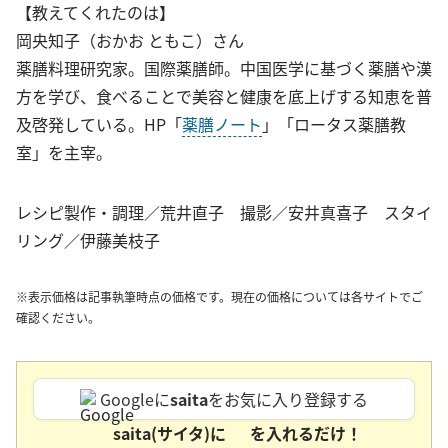
【教えてくれたのは】
岡央知子（おかお ともこ）さん
薬膳料理研究家。国際薬膳師。中国医学に基づく薬膳や漢
方を学び、食べることで美容と健康を底上げする知恵を普
及啓発している。HP「
薬膳ノート
」「ロータス薬膳教
室」を主宰。
レシピ製作・調理／荒井直子 撮影／安井真喜子 スタイ
リング／伊藤美枝子
※表示価格は記事執筆時点の価格です。現在の価格については各サイトでご
確認ください。
Googleに
saita
をお気に入り登録する
saita(サイタ)に
を入れるだけ！