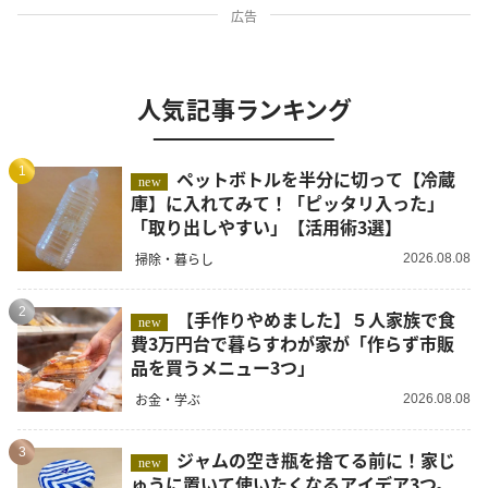
広告
人気記事ランキング
1
ペットボトルを半分に切って【冷蔵
new
庫】に入れてみて！「ピッタリ入った」
「取り出しやすい」【活用術3選】
掃除・暮らし
2026.08.08
2
【手作りやめました】５人家族で食
new
費3万円台で暮らすわが家が「作らず市販
品を買うメニュー3つ」
お金・学ぶ
2026.08.08
3
ジャムの空き瓶を捨てる前に！家じ
new
ゅうに置いて使いたくなるアイデア3つ。