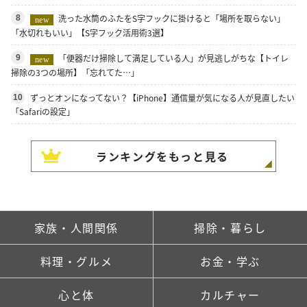
洗った水筒のふたをS字フックに掛けると「場所を取らない」
8
new
「水切れもいい」【S字フック活用術3選】
「便器だけ掃除して満足している人」が見逃しがちな【トイレ
9
new
掃除の3つの場所】「忘れてた…」
ずっとオンになってない？【iPhone】通信量が気になる人が見直したい
10
「Safariの設定」
ランキングをもっと見る
家族・人間関係
掃除・暮らし
料理・グルメ
お金・学ぶ
心と体
カルチャー