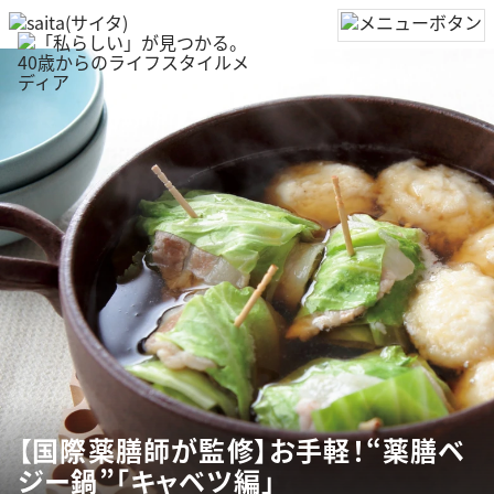
【国際薬膳師が監修】お手軽！“薬膳ベ
ジー鍋”「キャベツ編」