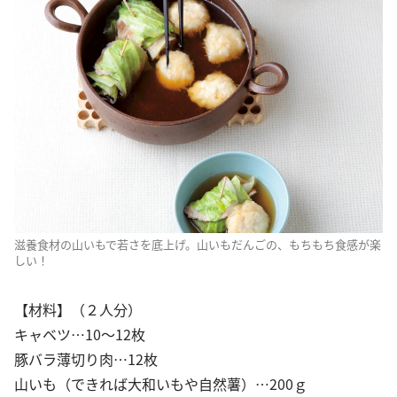
滋養食材の山いもで若さを底上げ。山いもだんごの、もちもち食感が楽
しい！
【材料】（２人分）
キャベツ…10～12枚
豚バラ薄切り肉…12枚
山いも（できれば大和いもや自然薯）…200ｇ