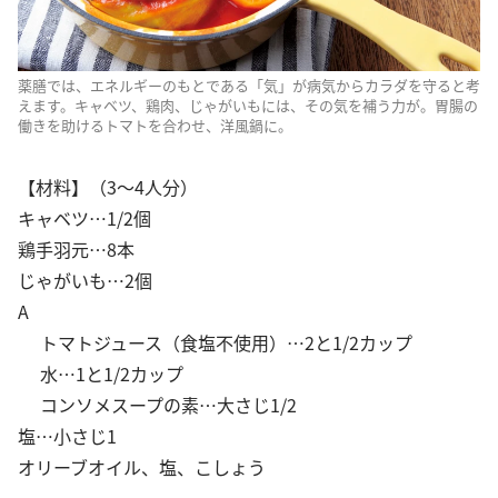
薬膳では、エネルギーのもとである「気」が病気からカラダを守ると考
えます。キャベツ、鶏肉、じゃがいもには、その気を補う力が。胃腸の
働きを助けるトマトを合わせ、洋風鍋に。
【材料】（3～4人分）
キャベツ…1/2個
鶏手羽元…8本
じゃがいも…2個
A
トマトジュース（食塩不使用）…2と1/2カップ
水…1と1/2カップ
コンソメスープの素…大さじ1/2
塩…小さじ1
オリーブオイル、塩、こしょう