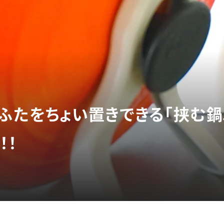
のふたをちょい置きできる「挟む鍋
！！