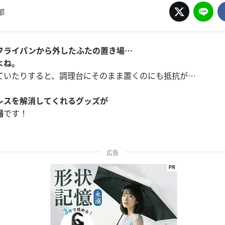
部
フライパンから外したふたの置き場…
よね。
ていたりすると、調理台にそのまま置くのにも抵抗が…
レスを解消してくれるグッズが
場
です！
広告