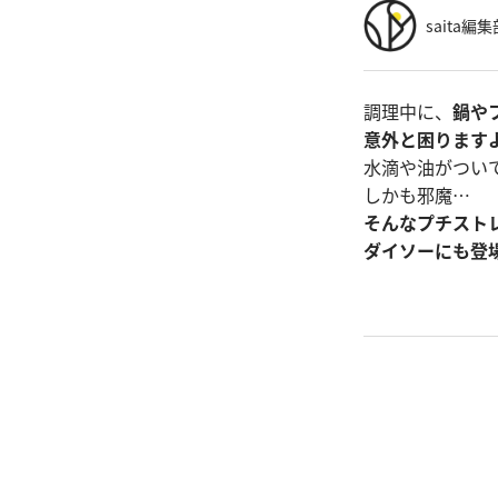
saita編集
調理中に、
鍋や
意外と困ります
水滴や油がつい
しかも邪魔…
そんなプチスト
ダイソーにも登