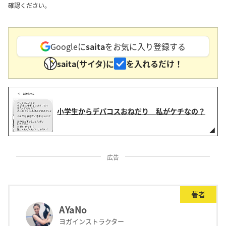
確認ください。
Googleに
saita
をお気に入り登録する
saita(サイタ)に
を入れるだけ！
小学生からデパコスおねだり 私がケチなの？
広告
著者
AYaNo
ヨガインストラクター