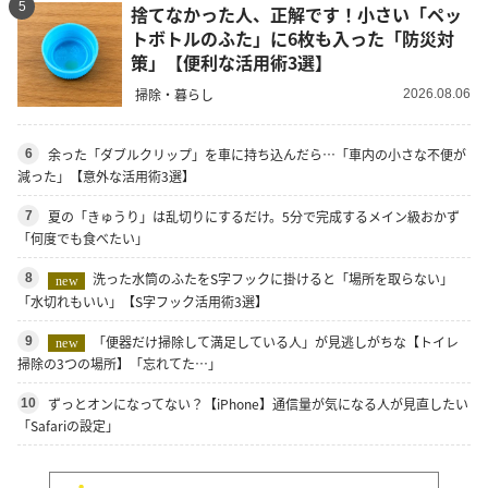
5
捨てなかった人、正解です！小さい「ペッ
トボトルのふた」に6枚も入った「防災対
策」【便利な活用術3選】
掃除・暮らし
2026.08.06
余った「ダブルクリップ」を車に持ち込んだら…「車内の小さな不便が
6
減った」【意外な活用術3選】
夏の「きゅうり」は乱切りにするだけ。5分で完成するメイン級おかず
7
「何度でも食べたい」
洗った水筒のふたをS字フックに掛けると「場所を取らない」
8
new
「水切れもいい」【S字フック活用術3選】
「便器だけ掃除して満足している人」が見逃しがちな【トイレ
9
new
掃除の3つの場所】「忘れてた…」
ずっとオンになってない？【iPhone】通信量が気になる人が見直したい
10
「Safariの設定」