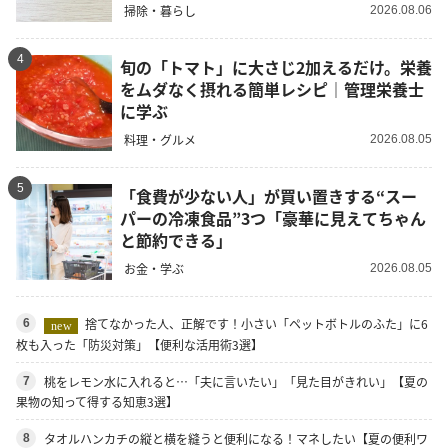
掃除・暮らし
2026.08.06
4
旬の「トマト」に大さじ2加えるだけ。栄養
をムダなく摂れる簡単レシピ｜管理栄養士
に学ぶ
料理・グルメ
2026.08.05
5
「食費が少ない人」が買い置きする“スー
パーの冷凍食品”3つ「豪華に見えてちゃん
と節約できる」
お金・学ぶ
2026.08.05
捨てなかった人、正解です！小さい「ペットボトルのふた」に6
6
new
枚も入った「防災対策」【便利な活用術3選】
桃をレモン水に入れると…「夫に言いたい」「見た目がきれい」【夏の
7
果物の知って得する知恵3選】
タオルハンカチの縦と横を縫うと便利になる！マネしたい【夏の便利ワ
8