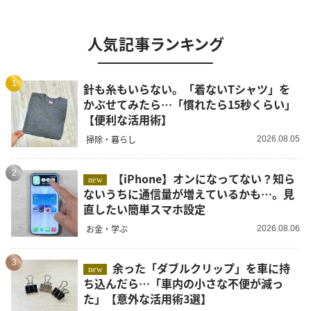
人気記事ランキング
1
針も糸もいらない。「着ないTシャツ」を
かぶせてみたら…「慣れたら15秒くらい」
【便利な活用術】
掃除・暮らし
2026.08.05
2
【iPhone】オンになってない？知ら
new
ないうちに通信量が増えているかも…。見
直したい簡単スマホ設定
お金・学ぶ
2026.08.06
3
余った「ダブルクリップ」を車に持
new
ち込んだら…「車内の小さな不便が減っ
た」【意外な活用術3選】