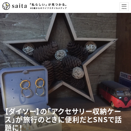
【ダイソー】の「アクセサリー収納ケー
ス」が旅行のときに便利だとSNSで話
題に！