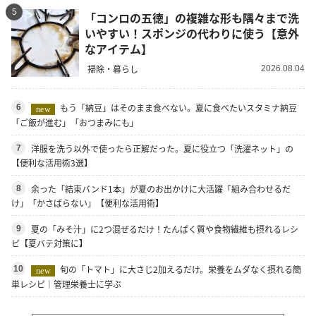
5
「コンロの五徳」の複雑な形も隅々まで洗
いやすい！スポンジの代わりに使う【意外
なアイテム】
掃除・暮らし
2026.08.04
もう「納豆」はそのまま食べない。夏に食べたいスタミナ納豆
6
new
「ご飯が進む」「おつまみにも」
洋服を洗う以外で使ったら正解だった。夏に役立つ「洗濯ネット」の
7
【便利な活用術3選】
余った「結束バンド1本」が夏のお出かけに大活躍「組み合わせるだ
8
け」「かさばらない」【便利な活用術】
夏の「みそ汁」に2つ混ぜるだけ！たんぱく質や食物繊維も摂れるレシ
9
ピ【夏バテ対策に】
旬の「トマト」に大さじ2加えるだけ。栄養をムダなく摂れる簡
10
new
単レシピ｜管理栄養士に学ぶ