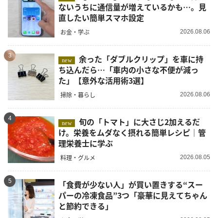
ないうちに通信量が増えているかも…。見
直したい簡単スマホ設定
お金・学ぶ
2026.08.06
3
余った「ダブルクリップ」を車に持
new
ち込んだら…「車内の小さな不便が減っ
た」【意外な活用術3選】
掃除・暮らし
2026.08.06
4
旬の「トマト」に大さじ2加えるだ
new
け。栄養をムダなく摂れる簡単レシピ｜管
理栄養士に学ぶ
料理・グルメ
2026.08.05
5
「食費が少ない人」が買い置きする“スー
パーの冷凍食品”3つ「豪華に見えてちゃん
と節約できる」