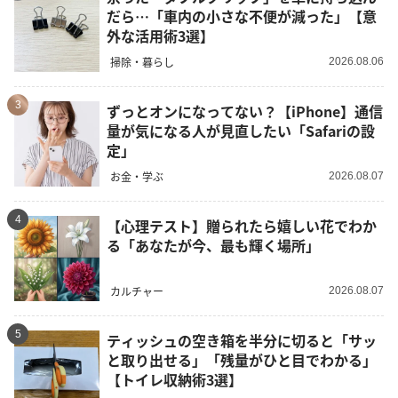
だら…「車内の小さな不便が減った」【意
外な活用術3選】
掃除・暮らし
2026.08.06
3
ずっとオンになってない？【iPhone】通信
量が気になる人が見直したい「Safariの設
定」
お金・学ぶ
2026.08.07
4
【心理テスト】贈られたら嬉しい花でわか
る「あなたが今、最も輝く場所」
カルチャー
2026.08.07
5
ティッシュの空き箱を半分に切ると「サッ
と取り出せる」「残量がひと目でわかる」
【トイレ収納術3選】