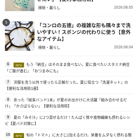
掃除・暮らし
2026.08.05
5
「コンロの五徳」の複雑な形も隅々まで洗
いやすい！スポンジの代わりに使う【意外
なアイテム】
掃除・暮らし
2026.08.04
もう「納豆」はそのまま食べない。夏に食べたいスタミナ納豆
6
new
「ご飯が進む」「おつまみにも」
洋服を洗う以外で使ったら正解だった。夏に役立つ「洗濯ネット」の
7
【便利な活用術3選】
余った「結束バンド1本」が夏のお出かけに大活躍「組み合わせるだ
8
け」「かさばらない」【便利な活用術】
夏の「みそ汁」に2つ混ぜるだけ！たんぱく質や食物繊維も摂れるレシ
9
ピ【夏バテ対策に】
旬の「トマト」に大さじ2加えるだけ。栄養をムダなく摂れる簡
10
new