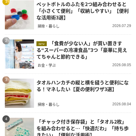
1
ペットボトルのふたを2つ組み合わせると
「小さくて便利」「収納しやすい」【便利
な活用術3選】
掃除・暮らし
2026.07.29
2
「食費が少ない人」が買い置きす
new
る“スーパーの冷凍食品”3つ「豪華に見え
てちゃんと節約できる」
お金・学ぶ
2026.08.05
3
タオルハンカチの縦と横を縫うと便利にな
る！マネしたい【夏の便利ワザ3選】
掃除・暮らし
2026.08.04
4
「チャック付き保存袋」と「タオル2枚」
を組み合わせると…「快適だわ」「持ち歩
きたい」【便利な活用術】