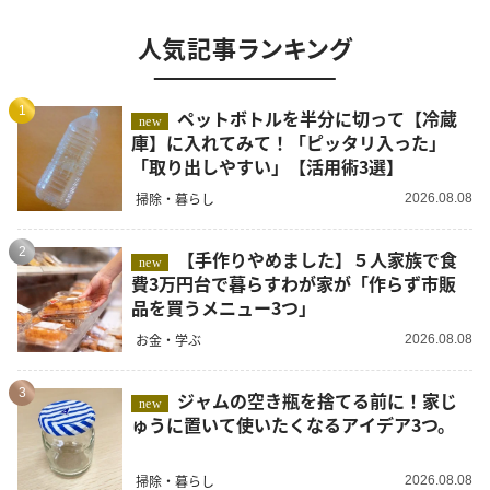
人気記事ランキング
1
ペットボトルを半分に切って【冷蔵
new
庫】に入れてみて！「ピッタリ入った」
「取り出しやすい」【活用術3選】
掃除・暮らし
2026.08.08
2
【手作りやめました】５人家族で食
new
費3万円台で暮らすわが家が「作らず市販
品を買うメニュー3つ」
お金・学ぶ
2026.08.08
3
ジャムの空き瓶を捨てる前に！家じ
new
ゅうに置いて使いたくなるアイデア3つ。
掃除・暮らし
2026.08.08