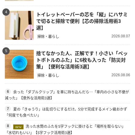
4
トイレットペーパーの芯を「縦」にハサミ
で切ると掃除で便利【芯の掃除活用術3
選】
掃除・暮らし
2026.08.07
5
捨てなかった人、正解です！小さい「ペッ
トボトルのふた」に6枚も入った「防災対
策」【便利な活用術3選】
掃除・暮らし
2026.08.06
余った「ダブルクリップ」を車に持ち込んだら…「車内の小さな不便が
6
減った」【意外な活用術3選】
夏の「きゅうり」は乱切りにするだけ。5分で完成するメイン級おかず
7
「何度でも食べたい」
洗った水筒のふたをS字フックに掛けると「場所を取らない」
8
new
「水切れもいい」【S字フック活用術3選】