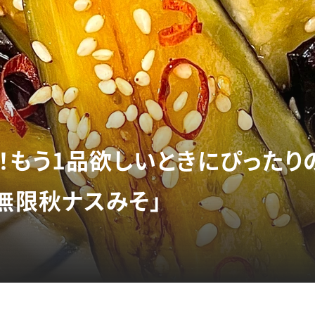
！もう1品欲しいときにぴったり
無限秋ナスみそ」