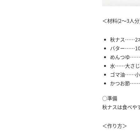
＜材料(2～3人分
秋ナス……2
バター……10
めんつゆ……
水……大さじ
ゴマ油……小
かつお節……
○準備
秋ナスは食べや
＜作り方＞