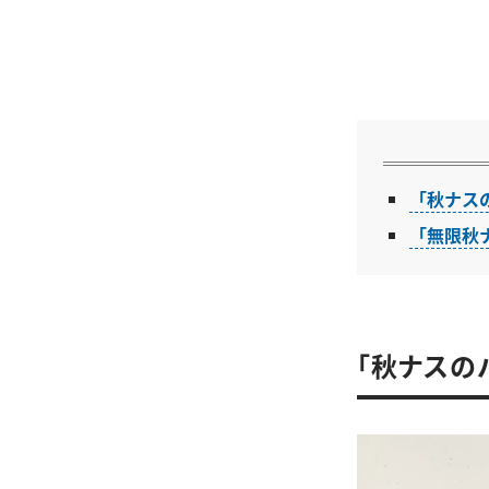
「秋ナス
「無限秋
「秋ナスの