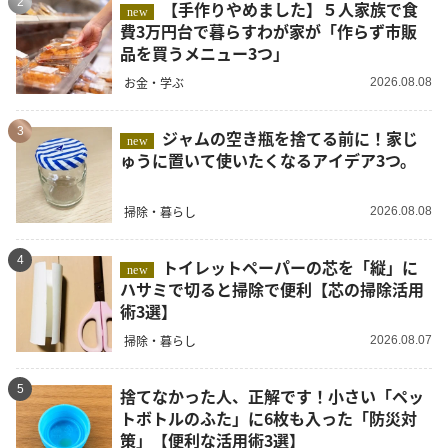
2
【手作りやめました】５人家族で食
new
費3万円台で暮らすわが家が「作らず市販
品を買うメニュー3つ」
お金・学ぶ
2026.08.08
3
ジャムの空き瓶を捨てる前に！家じ
new
ゅうに置いて使いたくなるアイデア3つ。
掃除・暮らし
2026.08.08
4
トイレットペーパーの芯を「縦」に
new
ハサミで切ると掃除で便利【芯の掃除活用
術3選】
掃除・暮らし
2026.08.07
5
捨てなかった人、正解です！小さい「ペッ
トボトルのふた」に6枚も入った「防災対
策」【便利な活用術3選】