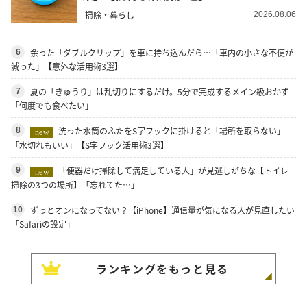
掃除・暮らし
2026.08.06
余った「ダブルクリップ」を車に持ち込んだら…「車内の小さな不便が
6
減った」【意外な活用術3選】
夏の「きゅうり」は乱切りにするだけ。5分で完成するメイン級おかず
7
「何度でも食べたい」
洗った水筒のふたをS字フックに掛けると「場所を取らない」
8
new
「水切れもいい」【S字フック活用術3選】
「便器だけ掃除して満足している人」が見逃しがちな【トイレ
9
new
掃除の3つの場所】「忘れてた…」
ずっとオンになってない？【iPhone】通信量が気になる人が見直したい
10
「Safariの設定」
ランキングをもっと見る