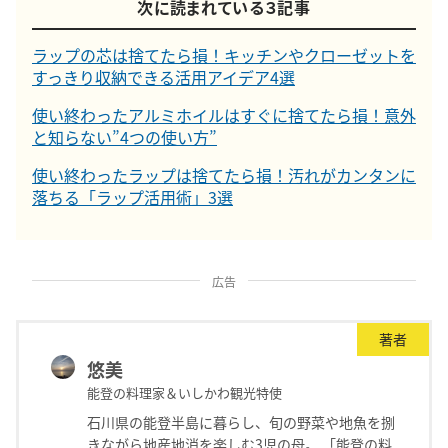
次に読まれている３記事
ラップの芯は捨てたら損！キッチンやクローゼットを
すっきり収納できる活用アイデア4選
使い終わったアルミホイルはすぐに捨てたら損！意外
と知らない”4つの使い方”
使い終わったラップは捨てたら損！汚れがカンタンに
落ちる「ラップ活用術」3選
広告
著者
悠美
能登の料理家＆いしかわ観光特使
石川県の能登半島に暮らし、旬の野菜や地魚を捌
きながら地産地消を楽しむ3児の母。 「能登の料