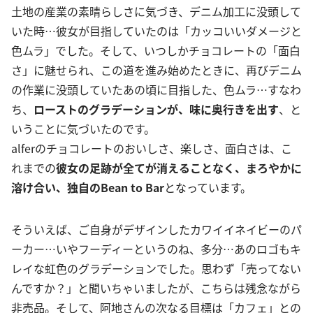
土地の産業の素晴らしさに気づき、デニム加工に没頭して
いた時…彼女が目指していたのは「カッコいいダメージと
色ムラ」でした。そして、いつしかチョコレートの「面白
さ」に魅せられ、この道を進み始めたときに、再びデニム
の作業に没頭していたあの頃に目指した、色ムラ…すなわ
ち、
ロースト
のグラデーションが、味に奥行きを出す
、と
いうことに気づいたのです。
alferのチョコレートのおいしさ、楽しさ、面白さは、こ
れまでの
彼女の足跡が全てが消えることなく、まろやかに
溶け合い、独自のBean to Bar
となっています。
そういえば、ご自身がデザインしたカワイイネイビーのパ
ーカー…いやフーディーというのね、多分…あのロゴもキ
レイな虹色のグラデーションでした。思わず「売ってない
んですか？」と聞いちゃいましたが、こちらは残念ながら
非売品。そして、阿地さんの次なる目標は「カフェ」との