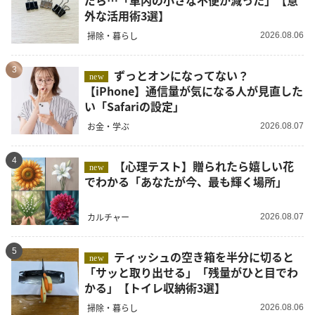
外な活用術3選】
掃除・暮らし
2026.08.06
3
ずっとオンになってない？
new
【iPhone】通信量が気になる人が見直した
い「Safariの設定」
お金・学ぶ
2026.08.07
4
【心理テスト】贈られたら嬉しい花
new
でわかる「あなたが今、最も輝く場所」
カルチャー
2026.08.07
5
ティッシュの空き箱を半分に切ると
new
「サッと取り出せる」「残量がひと目でわ
かる」【トイレ収納術3選】
掃除・暮らし
2026.08.06