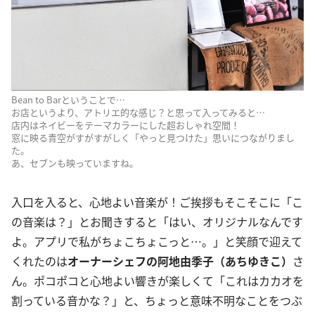
Bean to Barということで…
お店というより、アトリエ的な感じ？と思って入ってみると…
店内はネイビーをテーマカラーにした超おしゃれ空間！
窓に映る青空がすがすがしく「やっと見つけた」思いにつながりまし
た。
あ、セブンも映っていますね。
入口を入ると、心地よい音楽が！ご挨拶もそこそこに「こ
の音楽は？」とお聞きすると「はい、オリジナルなんです
よ。アプリで私がちょこちょこっと…。」と笑顔で迎えて
くれたのは
オーナーシェフの阿地由季子（あちゆきこ）
さ
ん。ポコポコと心地よい響きが楽しくて「これはカカオを
割っている音かな？」と、ちょっと意味不明なことをつぶ