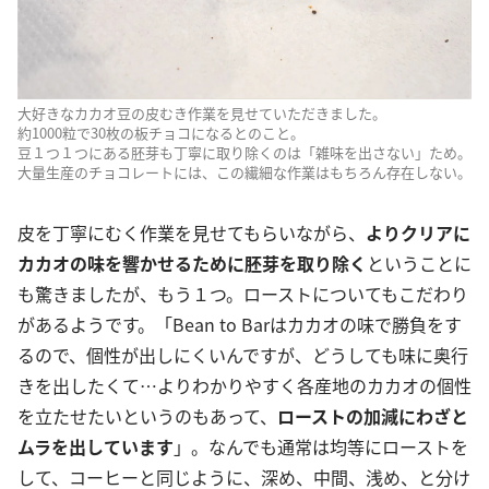
大好きなカカオ豆の皮むき作業を見せていただきました。
約1000粒で30枚の板チョコになるとのこと。
豆１つ１つにある胚芽も丁寧に取り除くのは「雑味を出さない」ため。
大量生産のチョコレートには、この繊細な作業はもちろん存在しない。
皮を丁寧にむく作業を見せてもらいながら、
よりクリアに
カカオの味を響かせるために胚芽を取り除く
ということに
も驚きましたが、もう１つ。ローストについてもこだわり
があるようです。「Bean to Barはカカオの味で勝負をす
るので、個性が出しにくいんですが、どうしても味に奥行
きを出したくて…よりわかりやすく各産地のカカオの個性
を立たせたいというのもあって、
ローストの加減
にわざと
ムラを出しています
」。なんでも通常は均等にローストを
して、コーヒーと同じように、深め、中間、浅め、と分け