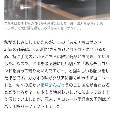
こちらは源氏平家の時代から倉敷に伝わる「藤戸まんぢゅう」との
コラボして大好評を得ている「あんチョコサンド」。
私が楽しみにしていたのが、この「あんチョコサンド」。
alferの商品は、ほぼ阿地さんおひとりで作られているた
め、特に手間のかかるこちらは限定商品とお聞きしていま
した。なので、アポを取る際に思い切って「あんチョコサ
ンドを買って帰りたいんですが…」と図々しいお願いをし
たほどです。カカオの味がクリアに響くalferのチョコレー
トと、キメの細かい
藤戸まんぢゅう
のこしあんが合わさる
とどうなるか？…いやもう絶対おいしいに決まってる！そ
う信じていましたが、素人チョコレート愛好家の予測はズ
バリ正解パーフェクト！でした。