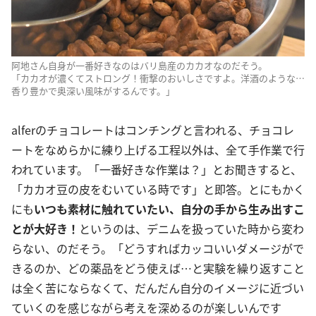
阿地さん自身が一番好きなのはバリ島産のカカオなのだそう。
「カカオが濃くてストロング！衝撃のおいしさですよ。洋酒のような…
香り豊かで奥深い風味がするんです。」
alferのチョコレートはコンチングと言われる、チョコレ
ートをなめらかに練り上げる工程以外は、全て手作業で行
われています。「一番好きな作業は？」とお聞きすると、
「カカオ豆の皮をむいている時です」と即答。とにもかく
にも
いつも素材に触れていたい、自分の手から生み出すこ
とが大好き！
というのは、デニムを扱っていた時から変わ
らない、のだそう。「どうすればカッコいいダメージがで
きるのか、どの薬品をどう使えば…と実験を繰り返すこと
は全く苦にならなくて、だんだん自分のイメージに近づい
ていくのを感じながら考えを深めるのが楽しいんです