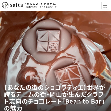
【あなたの街のショコラティエ】世界が
誇るデニムの街・岡山が生んだクラフ
ト志向のチョコレート「Bean to Bar」
の魅力