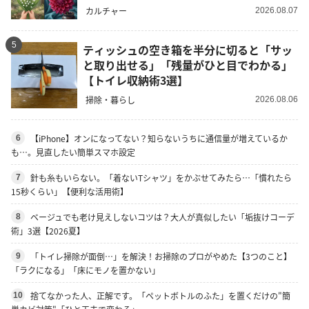
カルチャー
2026.08.07
5
ティッシュの空き箱を半分に切ると「サッ
と取り出せる」「残量がひと目でわかる」
【トイレ収納術3選】
掃除・暮らし
2026.08.06
【iPhone】オンになってない？知らないうちに通信量が増えているか
6
も…。見直したい簡単スマホ設定
針も糸もいらない。「着ないTシャツ」をかぶせてみたら…「慣れたら
7
15秒くらい」【便利な活用術】
ベージュでも老け見えしないコツは？大人が真似したい「垢抜けコーデ
8
術」3選【2026夏】
「トイレ掃除が面倒…」を解決！お掃除のプロがやめた【3つのこと】
9
「ラクになる」「床にモノを置かない」
捨てなかった人、正解です。「ペットボトルのふた」を置くだけの"簡
10