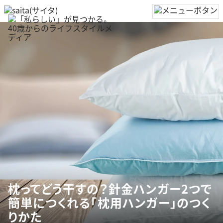
枕ってどう干すの？針金ハンガー2つで
簡単につくれる「枕用ハンガー」のつく
りかた