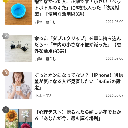
捨てなかった人、正解です！小さい「ペッ
トボトルのふた」に6枚も入った「防災対
策」【便利な活用術3選】
掃除・暮らし
2026.08.06
2
余った「ダブルクリップ」を車に持ち込ん
だら…「車内の小さな不便が減った」【意
外な活用術3選】
掃除・暮らし
2026.08.06
3
ずっとオンになってない？【iPhone】通信
量が気になる人が見直したい「Safariの設
定」
お金・学ぶ
2026.08.07
4
【心理テスト】贈られたら嬉しい花でわか
る「あなたが今、最も輝く場所」