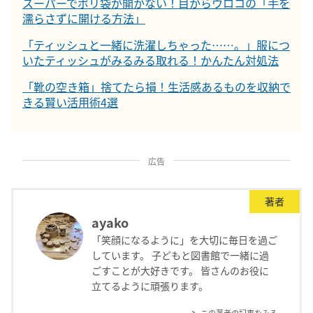
スーパーでポリ袋が開かない！目からウロコの「手を
濡らさずに開ける方法」
「ティッシュと一緒に洗濯しちゃった……。」服につ
いたティッシュがみるみる取れる！かんたん対処法
「靴の空き箱」捨てたら損！生活感あるものを収納で
きる賢い活用術4選
広告
著者
ayako
「笑顔になるように」を大切に毎日を過ご
しています。 子どもと図書館で一緒に過
ごすことが大好きです。 皆さんのお役に
立てるように頑張ります。