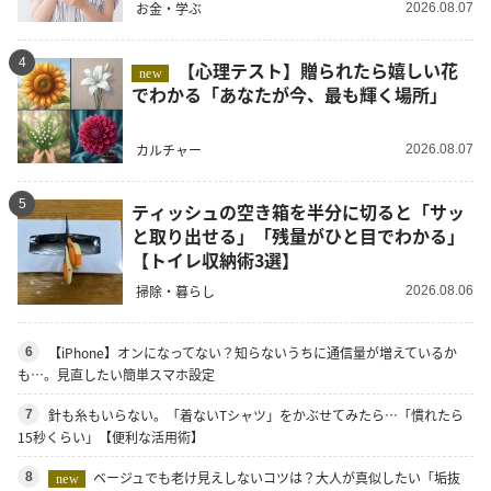
お金・学ぶ
2026.08.07
4
【心理テスト】贈られたら嬉しい花
new
でわかる「あなたが今、最も輝く場所」
カルチャー
2026.08.07
5
ティッシュの空き箱を半分に切ると「サッ
と取り出せる」「残量がひと目でわかる」
【トイレ収納術3選】
掃除・暮らし
2026.08.06
【iPhone】オンになってない？知らないうちに通信量が増えているか
6
も…。見直したい簡単スマホ設定
針も糸もいらない。「着ないTシャツ」をかぶせてみたら…「慣れたら
7
15秒くらい」【便利な活用術】
ベージュでも老け見えしないコツは？大人が真似したい「垢抜
8
new