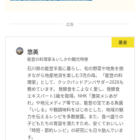
広告
著者
悠美
能登の料理家＆いしかわ観光特使
石川県の能登半島に暮らし、旬の野菜や地魚を捌
きながら地産地消を楽しむ3児の母。 「能登の料
理家」として、クックパッドアンバサダー2026も
務めています。 発酵食をこよなく愛し、発酵食
エキスパート1級を取得。NHK「激突メシあが
れ」や地元メディア等では、能登の宝である魚醤
「いしる」や麹調味料をはじめとした、地域の魅
力を伝えるレシピを多数披露。また、食べ盛りの
子どもたちの胃袋を満たすため、安くておいしい
「時短・節約レシピ」の研究にも日々励んでいま
す。