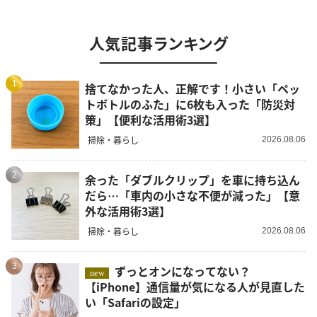
人気記事ランキング
1
捨てなかった人、正解です！小さい「ペッ
トボトルのふた」に6枚も入った「防災対
策」【便利な活用術3選】
掃除・暮らし
2026.08.06
2
余った「ダブルクリップ」を車に持ち込ん
だら…「車内の小さな不便が減った」【意
外な活用術3選】
掃除・暮らし
2026.08.06
3
ずっとオンになってない？
new
【iPhone】通信量が気になる人が見直した
い「Safariの設定」