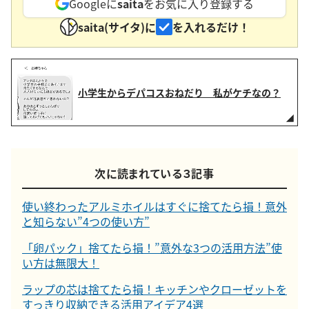
Googleに
saita
をお気に入り登録する
saita(サイタ)に
を入れるだけ！
小学生からデパコスおねだり 私がケチなの？
次に読まれている３記事
使い終わったアルミホイルはすぐに捨てたら損！意外
と知らない”4つの使い方”
「卵パック」捨てたら損！”意外な3つの活用方法”使
い方は無限大！
ラップの芯は捨てたら損！キッチンやクローゼットを
すっきり収納できる活用アイデア4選