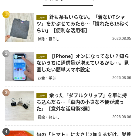
1
針も糸もいらない。「着ないTシャ
new
ツ」をかぶせてみたら…「慣れたら15秒く
らい」【便利な活用術】
掃除・暮らし
2026.08.05
2
【iPhone】オンになってない？知ら
new
ないうちに通信量が増えているかも…。見
直したい簡単スマホ設定
お金・学ぶ
2026.08.06
3
余った「ダブルクリップ」を車に持
new
ち込んだら…「車内の小さな不便が減っ
た」【意外な活用術3選】
掃除・暮らし
2026.08.06
4
旬の「トマト」に大さじ2加えるだけ。栄養