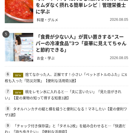
をムダなく摂れる簡単レシピ｜管理栄養士
に学ぶ
料理・グルメ
2026.08.05
5
「食費が少ない人」が買い置きする“スー
パーの冷凍食品”3つ「豪華に見えてちゃん
と節約できる」
お金・学ぶ
2026.08.05
捨てなかった人、正解です！小さい「ペットボトルのふた」に6
6
new
枚も入った「防災対策」【便利な活用術3選】
桃をレモン水に入れると…「夫に言いたい」「見た目がきれ
7
new
い」【夏の果物の知って得する知恵3選】
タオルハンカチの縦と横を縫うと便利になる！マネしたい【夏の便利ワ
8
ザ3選】
「チャック付き保存袋」と「タオル2枚」を組み合わせると…「快適だ
9
わ」「持ち歩きたい」【便利な活用術】