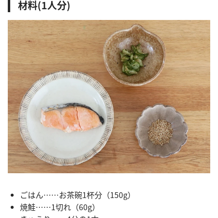
材料(1人分)
ごはん……お茶碗1杯分（150g）
焼鮭……1切れ（60g）