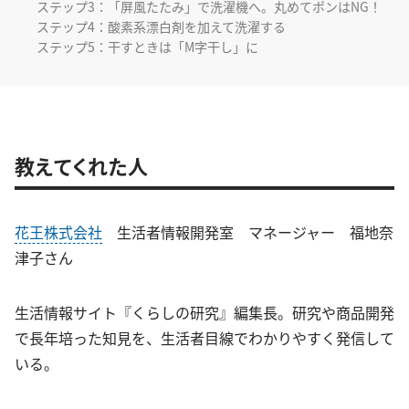
ステップ3：「屏風たたみ」で洗濯機へ。丸めてポンはNG！
ステップ4：酸素系漂白剤を加えて洗濯する
ステップ5：干すときは「M字干し」に
教えてくれた人
花王株式会社
生活者情報開発室 マネージャー 福地奈
津子さん
生活情報サイト『くらしの研究』編集長。研究や商品開発
で長年培った知見を、生活者目線でわかりやすく発信して
いる。