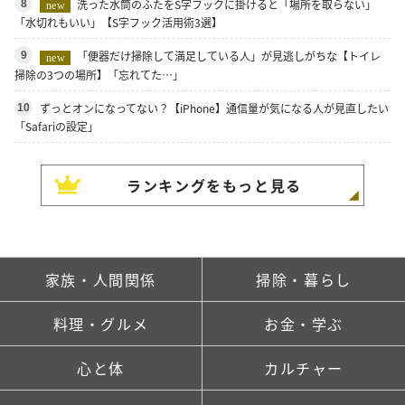
洗った水筒のふたをS字フックに掛けると「場所を取らない」
8
new
「水切れもいい」【S字フック活用術3選】
「便器だけ掃除して満足している人」が見逃しがちな【トイレ
9
new
掃除の3つの場所】「忘れてた…」
ずっとオンになってない？【iPhone】通信量が気になる人が見直したい
10
「Safariの設定」
ランキングをもっと見る
家族・人間関係
掃除・暮らし
料理・グルメ
お金・学ぶ
心と体
カルチャー