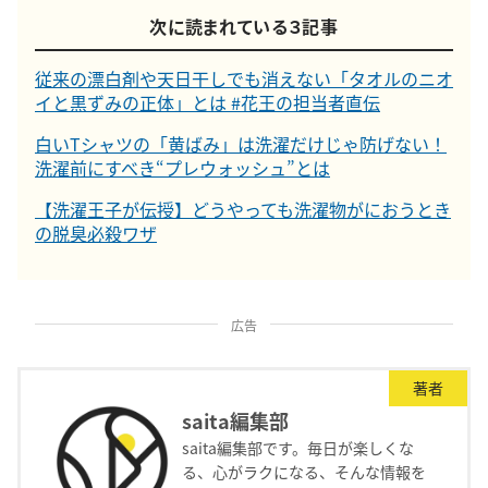
次に読まれている３記事
従来の漂白剤や天日干しでも消えない「タオルのニオ
イと黒ずみの正体」とは #花王の担当者直伝
白いTシャツの「黄ばみ」は洗濯だけじゃ防げない！
洗濯前にすべき“プレウォッシュ”とは
【洗濯王子が伝授】どうやっても洗濯物がにおうとき
の脱臭必殺ワザ
広告
著者
saita編集部
saita編集部です。毎日が楽しくな
る、心がラクになる、そんな情報を