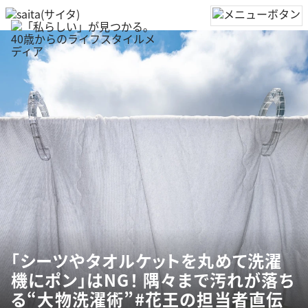
「シーツやタオルケットを丸めて洗濯
機にポン」はNG！ 隅々まで汚れが落ち
る“大物洗濯術”#花王の担当者直伝