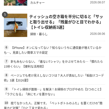
カルチャー
2026.08.07
5
ティッシュの空き箱を半分に切ると「サッ
と取り出せる」「残量がひと目でわかる」
【トイレ収納術3選】
掃除・暮らし
2026.08.06
【iPhone】オンになってない？知らないうちに通信量が増えているか
6
も…。見直したい簡単スマホ設定
針も糸もいらない。「着ないTシャツ」をかぶせてみたら…「慣れたら
7
15秒くらい」【便利な活用術】
ベージュでも老け見えしないコツは？大人が真似したい「垢抜けコーデ
8
術」3選【2026夏】
「トイレ掃除が面倒…」を解決！お掃除のプロがやめた【3つのこと】
9
「ラクになる」「床にモノを置かない」
捨てなかった人、正解です。「ペットボトルのふた」を置くだけの"簡
10
単カビ対策"「ひと工夫で変わる」