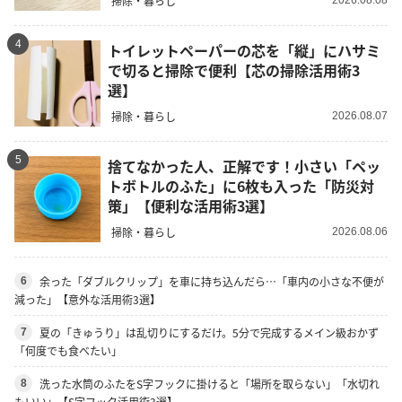
掃除・暮らし
4
トイレットペーパーの芯を「縦」にハサミ
で切ると掃除で便利【芯の掃除活用術3
選】
掃除・暮らし
2026.08.07
5
捨てなかった人、正解です！小さい「ペッ
トボトルのふた」に6枚も入った「防災対
策」【便利な活用術3選】
掃除・暮らし
2026.08.06
余った「ダブルクリップ」を車に持ち込んだら…「車内の小さな不便が
6
減った」【意外な活用術3選】
夏の「きゅうり」は乱切りにするだけ。5分で完成するメイン級おかず
7
「何度でも食べたい」
洗った水筒のふたをS字フックに掛けると「場所を取らない」「水切れ
8
もいい」【S字フック活用術3選】