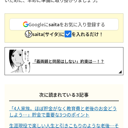
いために、早めに準備に取り掛かりましょう。
Googleに
saita
をお気に入り登録する
saita(サイタ)に
を入れるだけ！
「義両親と同居はしない」約束は…！？
次に読まれている３記事
「4人家族。ほぼ貯金がなく教育費と老後のお金どう
しよう…」貯金で重要な3つのポイント
生涯現役で楽しい人生と引きこもりのような老後…そ