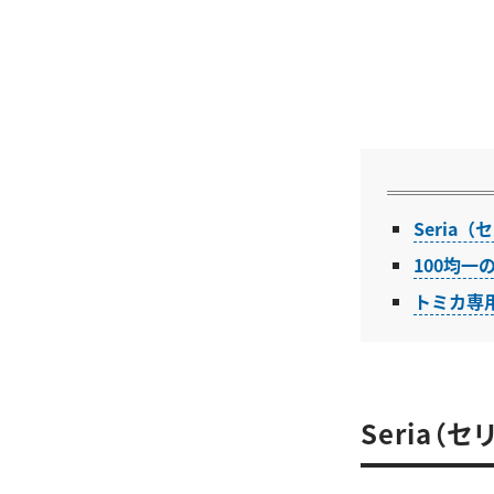
Seria
100均
トミカ専
Seria（