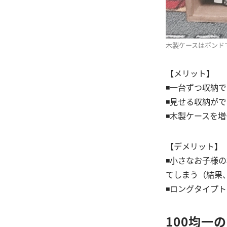
木製ケースはボンド
【メリット】
◾️一台ずつ収納
◾️見せる収納が
◾️木製ケースを
【デメリット】
◾️小さなお子
てしまう（結果
◾️ロングタイプ
100均一