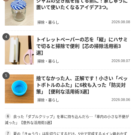
ジャムの空き瓶を捨てる前に！家じゅうに
置いて使いたくなるアイデア3つ。
掃除・暮らし
2026.08.08
4
トイレットペーパーの芯を「縦」にハサミ
で切ると掃除で便利【芯の掃除活用術3
選】
掃除・暮らし
2026.08.07
5
捨てなかった人、正解です！小さい「ペッ
トボトルのふた」に6枚も入った「防災対
策」【便利な活用術3選】
掃除・暮らし
2026.08.06
余った「ダブルクリップ」を車に持ち込んだら…「車内の小さな不便が
6
減った」【意外な活用術3選】
夏の「きゅうり」は乱切りにするだけ。5分で完成するメイン級おかず
7