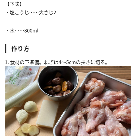
【下味】
・塩こうじ……大さじ2
・水……800ml
作り方
1. 食材の下準備。ねぎは4〜5cmの長さに切る。