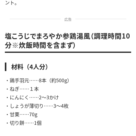
ント。
広告
塩こうじでまろやか参鶏湯風（調理時間10
分※炊飯時間を含まず）
材料（4人分）
・鶏手羽元……8本（約500g）
・ねぎ……１本
・にんにく……2〜3かけ
・しょうが薄切り……3〜4枚
・甘栗……70g
・切り餅……1個