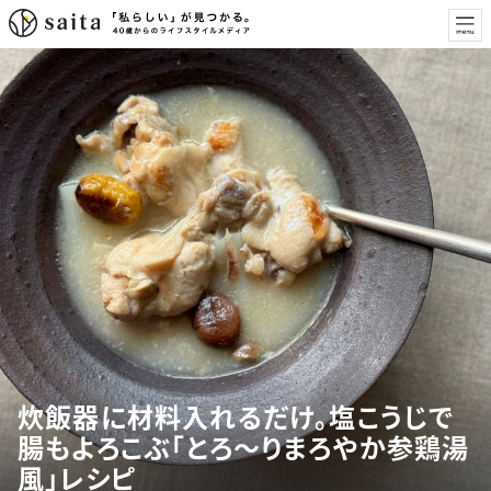
炊飯器に材料入れるだけ。塩こうじで
腸もよろこぶ「とろ～りまろやか参鶏湯
風」レシピ