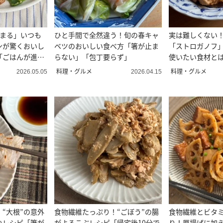
決まる」いつも
ひと手間で全然違う！旬の春キャ
実は難しくない！
ンが驚くおいし
ベツのおいしい食べ方「箸が止ま
「ストロガノフ
「ごはんが進
らない」「包丁要らず」
使いたい食材と
料理・グルメ
料理・グルメ
2026.05.05
2026.04.15
“大根”の意外
食物繊維たっぷり！“ごぼう”の腸
食物繊維とビタミ
いレシピ「箸が
がよろこぶレシピ「帰宅後10分で
り！厚揚げに加