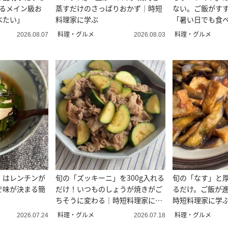
するメイン級お
蒸すだけのさっぱりおかず｜時短
ない。ご飯がす
べたい」
料理家に学ぶ
「暑い日でも食
料理・グルメ
料理・グルメ
2026.08.07
2026.08.03
」はレンチンが
旬の「ズッキーニ」を300g入れる
旬の「なす」と
で味が決まる簡
だけ！いつものしょうが焼きがご
るだけ。ご飯が
ちそうに変わる｜時短料理家に学
時短料理家に学
ぶ
料理・グルメ
料理・グルメ
2026.07.24
2026.07.18