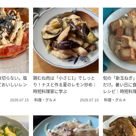
は切らない。塩
鶏むね肉は「小さじ1」でしっと
旬の「新玉ねぎ
どおいしいレン
り！ナスと作る夏のレモン炒め｜
だけ。暑い日に
時短料理家に学ぶ
レシピ｜時短料
料理・グルメ
料理・グルメ
2026.07.15
2026.07.10