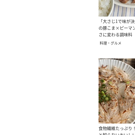
「大さじ1で味が
の豚こま×ピーマ
さに変わる調味料
む」
料理・グルメ
食物繊維たっぷり！
と知らないおいし