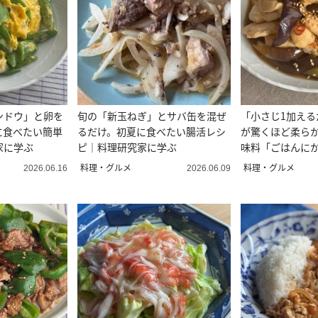
ンドウ」と卵を
旬の「新玉ねぎ」とサバ缶を混ぜ
「小さじ1加える
に食べたい簡単
るだけ。初夏に食べたい腸活レシ
が驚くほど柔ら
家に学ぶ
ピ｜料理研究家に学ぶ
味料「ごはんに
料理・グルメ
料理・グルメ
2026.06.16
2026.06.09