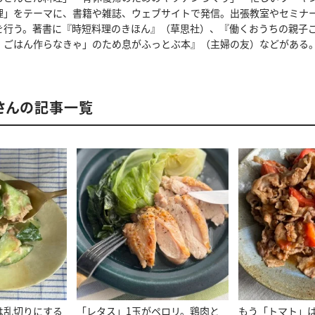
理」をテーマに、書籍や雑誌、ウェブサイトで発信。出張教室やセミナ
を行う。著書に『時短料理のきほん』（草思社）、『働くおうちの親子
、ごはん作らなきゃ」のため息がふっとぶ本』（主婦の友）などがある
さんの記事一覧
は乱切りにする
「レタス」1玉がペロリ。鶏肉と
もう「トマト」