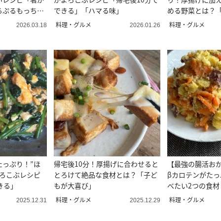
るぷるもっち
できる」「ハマる味」
める野菜とは？
料理・グルメ
料理・グルメ
2026.03.18
2026.01.26
たっぷり！”ほ
帰宅後10分！厚揚げに合わせると
【最強の腸活お
よろこぶレシピ
とろけて絶品な食材とは？「子ど
βカロテンがたっ
きる」
もが大喜び」
べたい2つの食材
料理・グルメ
料理・グルメ
2025.12.31
2025.12.29