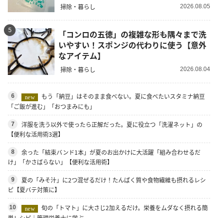
掃除・暮らし
2026.08.05
5
「コンロの五徳」の複雑な形も隅々まで洗
いやすい！スポンジの代わりに使う【意外
なアイテム】
掃除・暮らし
2026.08.04
もう「納豆」はそのまま食べない。夏に食べたいスタミナ納豆
6
new
「ご飯が進む」「おつまみにも」
洋服を洗う以外で使ったら正解だった。夏に役立つ「洗濯ネット」の
7
【便利な活用術3選】
余った「結束バンド1本」が夏のお出かけに大活躍「組み合わせるだ
8
け」「かさばらない」【便利な活用術】
夏の「みそ汁」に2つ混ぜるだけ！たんぱく質や食物繊維も摂れるレシ
9
ピ【夏バテ対策に】
旬の「トマト」に大さじ2加えるだけ。栄養をムダなく摂れる簡
10
new
単レシピ｜管理栄養士に学ぶ