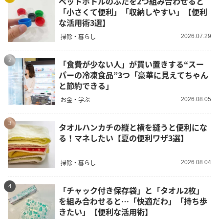
ペットボトルのふたを2つ組み合わせると
「小さくて便利」「収納しやすい」【便利
な活用術3選】
掃除・暮らし
2026.07.29
2
「食費が少ない人」が買い置きする“スー
パーの冷凍食品”3つ「豪華に見えてちゃん
と節約できる」
お金・学ぶ
2026.08.05
3
タオルハンカチの縦と横を縫うと便利にな
る！マネしたい【夏の便利ワザ3選】
掃除・暮らし
2026.08.04
4
「チャック付き保存袋」と「タオル2枚」
を組み合わせると…「快適だわ」「持ち歩
きたい」【便利な活用術】