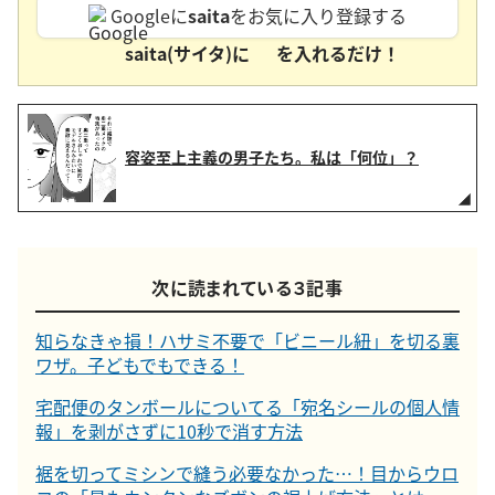
Googleに
saita
をお気に入り登録する
saita(サイタ)に
を入れるだけ！
容姿至上主義の男子たち。私は「何位」？
次に読まれている３記事
知らなきゃ損！ハサミ不要で「ビニール紐」を切る裏
ワザ。子どもでもできる！
宅配便のタンボールについてる「宛名シールの個人情
報」を剥がさずに10秒で消す方法
裾を切ってミシンで縫う必要なかった…！目からウロ