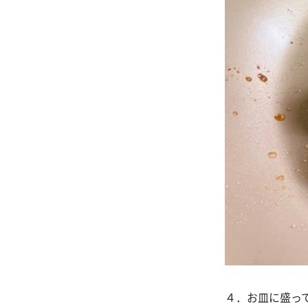
４．お皿に盛っ