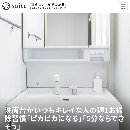
洗面台がいつもキレイな人の週1お掃
除習慣「ピカピカになる」「5分ならでき
そう」