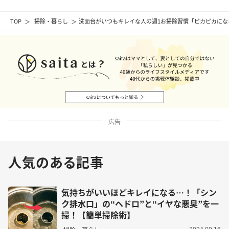
TOP
掃除・暮らし
洗面台がいつもキレイな人の週1お掃除習慣「ピカピカにな
広告
人気のある記事
気持ちがいいほどキレイになる…！「シン
ク排水口」の“ヘドロ”と“イヤな悪臭”を一
掃！【簡単掃除術】