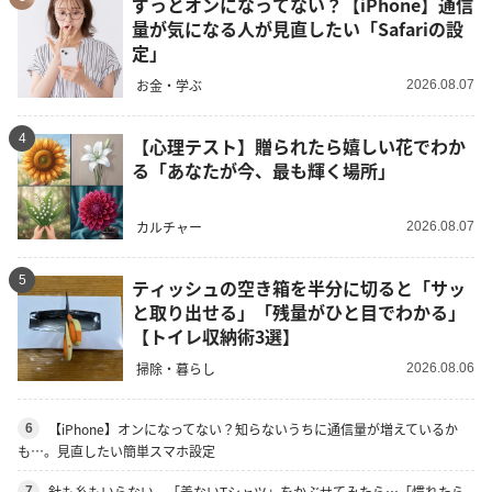
ずっとオンになってない？【iPhone】通信
量が気になる人が見直したい「Safariの設
定」
お金・学ぶ
2026.08.07
4
【心理テスト】贈られたら嬉しい花でわか
る「あなたが今、最も輝く場所」
カルチャー
2026.08.07
5
ティッシュの空き箱を半分に切ると「サッ
と取り出せる」「残量がひと目でわかる」
【トイレ収納術3選】
掃除・暮らし
2026.08.06
【iPhone】オンになってない？知らないうちに通信量が増えているか
6
も…。見直したい簡単スマホ設定
針も糸もいらない。「着ないTシャツ」をかぶせてみたら…「慣れたら
7