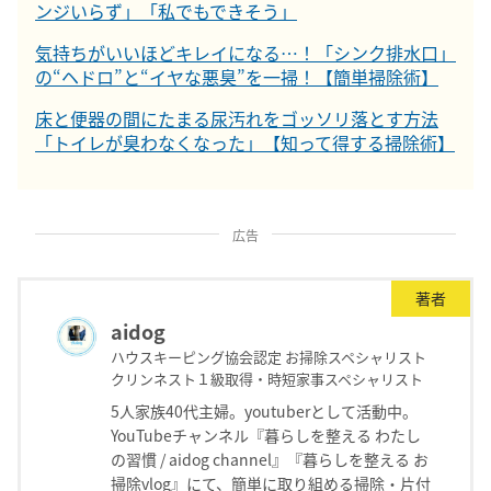
ンジいらず」「私でもできそう」
気持ちがいいほどキレイになる…！「シンク排水口」
の“ヘドロ”と“イヤな悪臭”を一掃！【簡単掃除術】
床と便器の間にたまる尿汚れをゴッソリ落とす方法
「トイレが臭わなくなった」【知って得する掃除術】
広告
著者
aidog
ハウスキーピング協会認定 お掃除スペシャリスト
クリンネスト１級取得・時短家事スペシャリスト
5人家族40代主婦。youtuberとして活動中。
YouTubeチャンネル『暮らしを整える わたし
の習慣 / aidog channel』『暮らしを整える お
掃除vlog』にて、簡単に取り組める掃除・片付