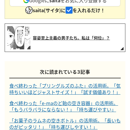
Googleに
saita
をお気に入り登録する
saita(サイタ)に
を入れるだけ！
容姿至上主義の男子たち。私は「何位」？
次に読まれている３記事
食べ終わった「プリングルズのふた」の活用術。「気
持ちいいほどジャストサイズ！」「試す価値あり！」
食べ終わった「e-maのど飴の空き容器」の活用術。
「もうバラバラにならない！」「持ち運びやすい」
「お菓子のラムネの空きボトル」の活用術。「長いも
のがピッタリ！」「持ち運びしやすい！」