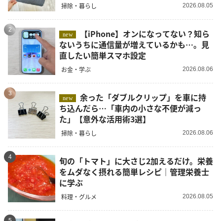
掃除・暮らし
2026.08.05
2
【iPhone】オンになってない？知ら
new
ないうちに通信量が増えているかも…。見
直したい簡単スマホ設定
お金・学ぶ
2026.08.06
3
余った「ダブルクリップ」を車に持
new
ち込んだら…「車内の小さな不便が減っ
た」【意外な活用術3選】
掃除・暮らし
2026.08.06
4
旬の「トマト」に大さじ2加えるだけ。栄養
をムダなく摂れる簡単レシピ｜管理栄養士
に学ぶ
料理・グルメ
2026.08.05
5