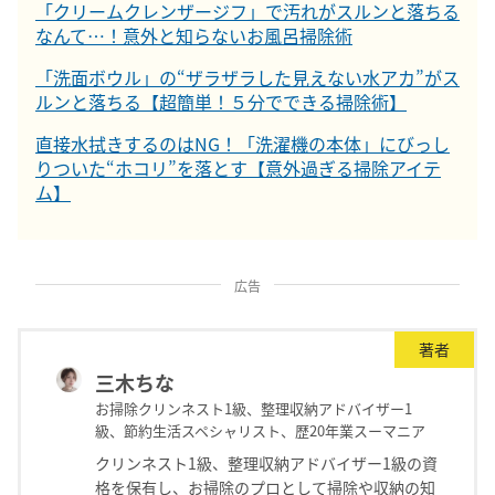
「クリームクレンザージフ」で汚れがスルンと落ちる
なんて…！意外と知らないお風呂掃除術
「洗面ボウル」の“ザラザラした見えない水アカ”がス
ルンと落ちる【超簡単！５分でできる掃除術】
直接水拭きするのはNG！「洗濯機の本体」にびっし
りついた“ホコリ”を落とす【意外過ぎる掃除アイテ
ム】
広告
著者
三木ちな
お掃除クリンネスト1級、整理収納アドバイザー1
級、節約生活スペシャリスト、歴20年業スーマニア
クリンネスト1級、整理収納アドバイザー1級の資
格を保有し、お掃除のプロとして掃除や収納の知