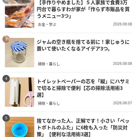
【手作りやめました】５人家族で食費3万
円台で暮らすわが家が「作らず市販品を買
うメニュー3つ」
お金・学ぶ
2026.08.08
3
ジャムの空き瓶を捨てる前に！家じゅうに
置いて使いたくなるアイデア3つ。
掃除・暮らし
2026.08.08
4
トイレットペーパーの芯を「縦」にハサミ
で切ると掃除で便利【芯の掃除活用術3
選】
掃除・暮らし
2026.08.07
5
捨てなかった人、正解です！小さい「ペッ
トボトルのふた」に6枚も入った「防災対
策」【便利な活用術3選】