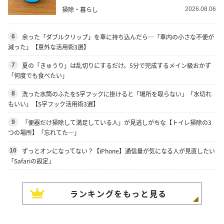
掃除・暮らし
2026.08.06
余った「ダブルクリップ」を車に持ち込んだら…「車内の小さな不便が
6
減った」【意外な活用術3選】
夏の「きゅうり」は乱切りにするだけ。5分で完成するメイン級おかず
7
「何度でも食べたい」
洗った水筒のふたをS字フックに掛けると「場所を取らない」「水切れ
8
もいい」【S字フック活用術3選】
「便器だけ掃除して満足している人」が見逃しがちな【トイレ掃除の3
9
つの場所】「忘れてた…」
ずっとオンになってない？【iPhone】通信量が気になる人が見直したい
10
「Safariの設定」
ランキングをもっと見る