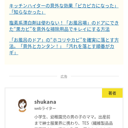
キッチンハイターの意外な効果「ピカピカになった」
「知らなかった」
塩素系漂白剤は使わない！「お風呂場」のドアにでき
た“黒カビ”を意外な掃除用品でキレイにする方法
「お風呂のドア」の“ホコリやカビ”を確実に落とす方
法。「意外とカンタン！」「汚れを落とす順番がカ
ギ」
広告
著者
shukana
webライター
小学生、幼稚園児の男の子のママ。出産前
まで紳士服業界に携わり、TES（繊維製品品