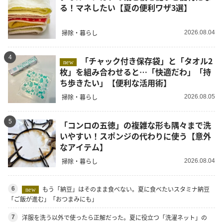
る！マネしたい【夏の便利ワザ3選】
掃除・暮らし
2026.08.04
4
「チャック付き保存袋」と「タオル2
new
枚」を組み合わせると…「快適だわ」「持
ち歩きたい」【便利な活用術】
掃除・暮らし
2026.08.05
5
「コンロの五徳」の複雑な形も隅々まで洗
いやすい！スポンジの代わりに使う【意外
なアイテム】
掃除・暮らし
2026.08.04
もう「納豆」はそのまま食べない。夏に食べたいスタミナ納豆
6
new
「ご飯が進む」「おつまみにも」
洋服を洗う以外で使ったら正解だった。夏に役立つ「洗濯ネット」の
7