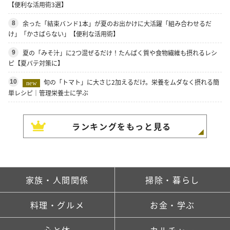
【便利な活用術3選】
余った「結束バンド1本」が夏のお出かけに大活躍「組み合わせるだ
8
け」「かさばらない」【便利な活用術】
夏の「みそ汁」に2つ混ぜるだけ！たんぱく質や食物繊維も摂れるレシ
9
ピ【夏バテ対策に】
旬の「トマト」に大さじ2加えるだけ。栄養をムダなく摂れる簡
10
new
単レシピ｜管理栄養士に学ぶ
ランキングをもっと見る
家族・人間関係
掃除・暮らし
料理・グルメ
お金・学ぶ